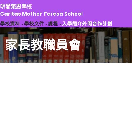
跳
明愛樂恩學校
至
Caritas Mother Teresa School
主
學校資料
學校文件
課程
入學簡介
外間合作計劃
要
內
容
家長教職員會