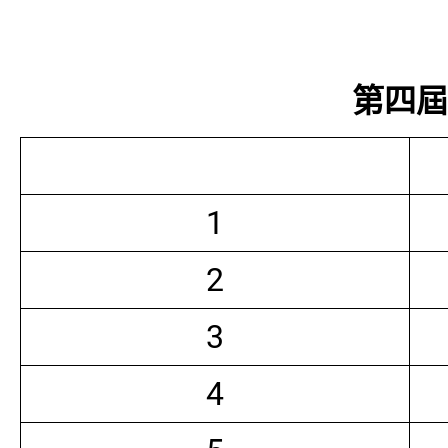
第四屆常
1
2
3
4