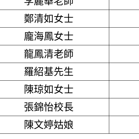
李麗華老師
鄭清如女士
龐海鳳女士
龍鳳清老師
羅紹基先生
陳琼如女士
張錦怡校長
陳文婷姑娘