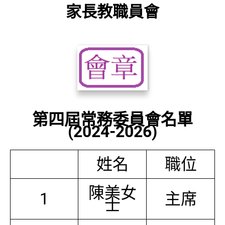
家長教職員會
第四屆常務委員會名單
(2024-2026)
姓名
職位
陳美女
1
主席
士