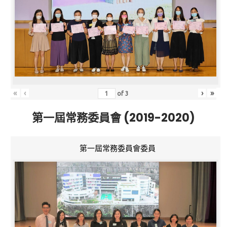
«
‹
›
»
of
3
第一屆常務委員會 (2019-2020)
第一屆常務委員會委員