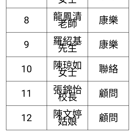
龍鳳清
8
康樂
老師
羅紹基
9
康樂
先生
陳琼如
10
聯絡
女士
張錦怡
11
顧問
校長
陳文婷
12
顧問
姑娘