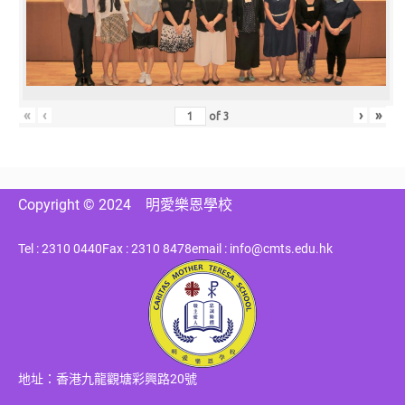
«
‹
›
»
of
3
Copyright © 2024
明愛樂恩學校
Tel : 2310 0440
Fax : 2310 8478
email : info@cmts.edu.hk
地址：香港九龍觀塘彩興路20號