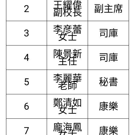
王耀偉
2
副主席
副校長
李彦蕾
3
司庫
女士
陳景新
4
司庫
主任
李麗華
5
秘書
老師
鄭清如
6
康樂
女士
龐海鳳
7
康樂
女士