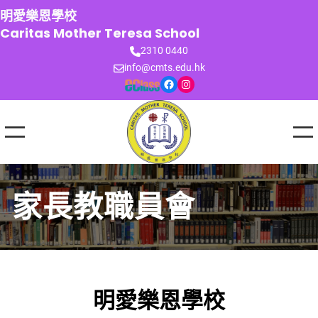
跳
明愛樂恩學校
至
Caritas Mother Teresa School
主
2310 0440
要
info@cmts.edu.hk
內
Facebook
Instagram
容
家長教職員會
明愛樂恩學校