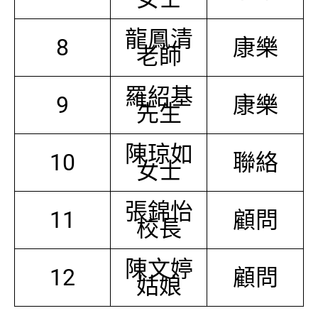
龍鳳清
8
康樂
老師
羅紹基
9
康樂
先生
陳琼如
10
聯絡
女士
張錦怡
11
顧問
校長
陳文婷
12
顧問
姑娘