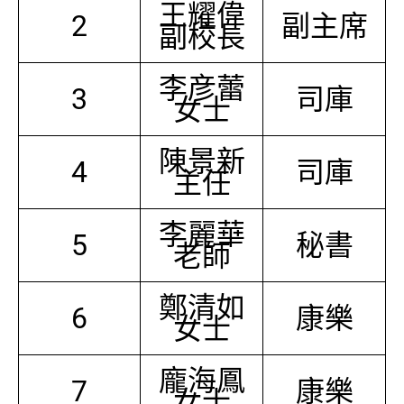
王耀偉
2
副主席
副校長
李彦蕾
3
司庫
女士
陳景新
4
司庫
主任
李麗華
5
秘書
老師
鄭清如
6
康樂
女士
龐海鳳
7
康樂
女士