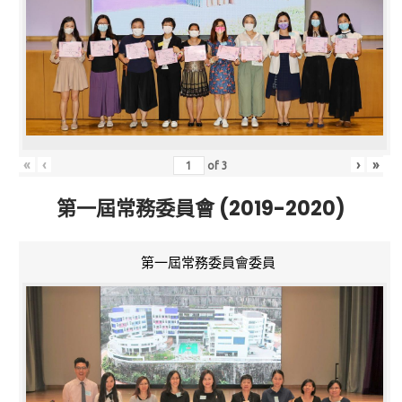
«
‹
›
»
of
3
第一屆常務委員會 (2019-2020)
第一屆常務委員會委員