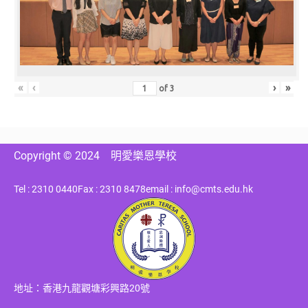
«
‹
›
»
of
3
Copyright © 2024
明愛樂恩學校
Tel : 2310 0440
Fax : 2310 8478
email : info@cmts.edu.hk
地址：香港九龍觀塘彩興路20號