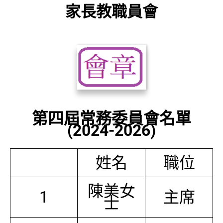
家長教職員會
第四屆常務委員會名單
(2024-2026)
姓名
職位
陳美女
1
主席
士