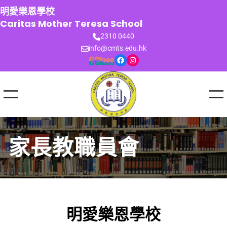
跳
明愛樂恩學校
至
Caritas Mother Teresa School
主
2310 0440
要
info@cmts.edu.hk
內
Facebook
Instagram
容
家長教職員會
明愛樂恩學校