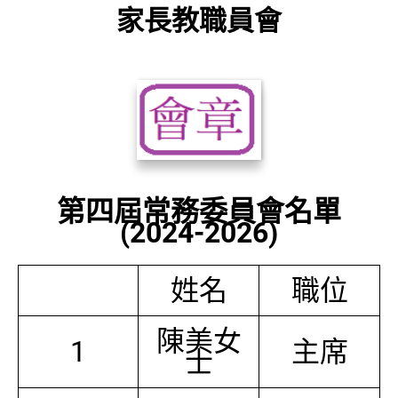
家長教職員會
第四屆常務委員會名單
(2024-2026)
姓名
職位
陳美女
1
主席
士