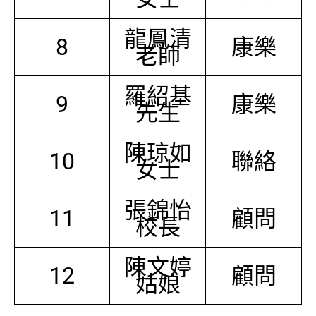
龍鳳清
8
康樂
老師
羅紹基
9
康樂
先生
陳琼如
10
聯絡
女士
張錦怡
11
顧問
校長
陳文婷
12
顧問
姑娘