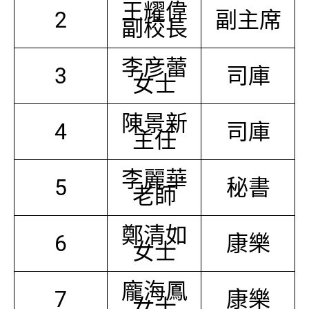
王耀偉
2
副主席
副校長
李彦蕾
3
司庫
女士
陳景新
4
司庫
主任
李麗華
5
秘書
老師
鄭清如
6
康樂
女士
龐海鳳
7
康樂
女士