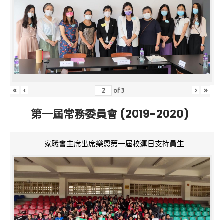
«
‹
›
»
of
3
第一屆常務委員會 (2019-2020)
家職會主席出席樂恩第一屆校運日支持員生