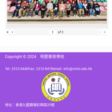
«
‹
›
»
of
3
Copyright © 2024
明愛樂恩學校
Tel : 2310 0440
Fax : 2310 8478
email : info@cmts.edu.hk
地址：香港九龍觀塘彩興路20號