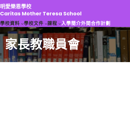
跳
明愛樂恩學校
至
Caritas Mother Teresa School
主
學校資料
學校文件
課程
入學簡介
外間合作計劃
要
內
容
家長教職員會