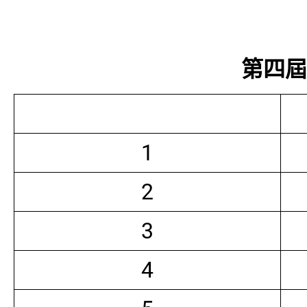
第四屆常
1
2
3
4