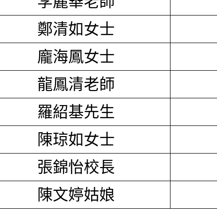
李麗華老師
鄭清如女士
龐海鳳女士
龍鳳清老師
羅紹基先生
陳琼如女士
張錦怡校長
陳文婷姑娘