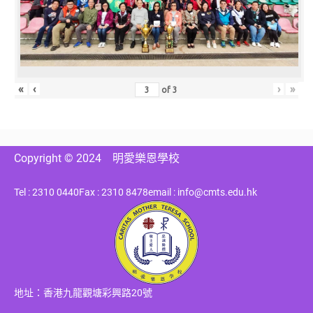
«
‹
›
»
of
3
Copyright © 2024
明愛樂恩學校
Tel : 2310 0440
Fax : 2310 8478
email : info@cmts.edu.hk
地址：香港九龍觀塘彩興路20號