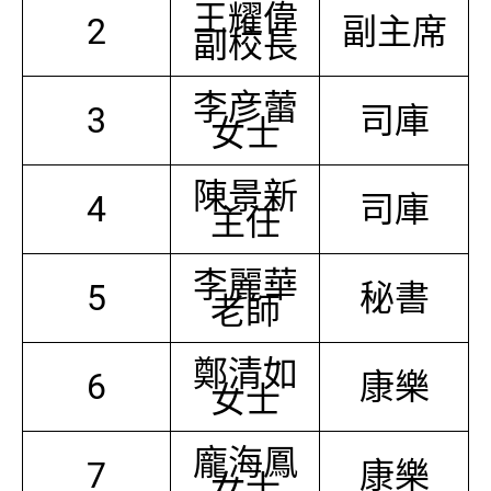
王耀偉
2
副主席
副校長
李彦蕾
3
司庫
女士
陳景新
4
司庫
主任
李麗華
5
秘書
老師
鄭清如
6
康樂
女士
龐海鳳
7
康樂
女士