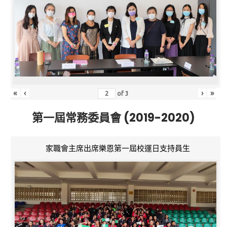
«
‹
›
»
of
3
第一屆常務委員會 (2019-2020)
家職會主席出席樂恩第一屆校運日支持員生