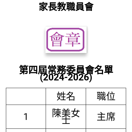
家長教職員會
第四屆常務委員會名單
(2024-2026)
姓名
職位
陳美女
1
主席
士