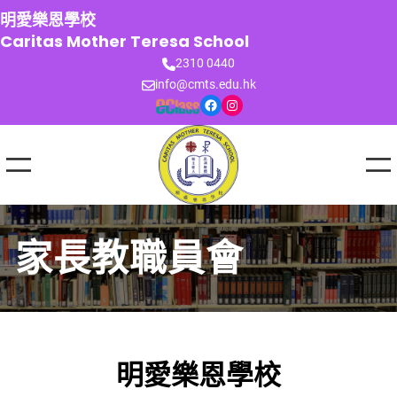
跳
明愛樂恩學校
至
Caritas Mother Teresa School
主
2310 0440
要
info@cmts.edu.hk
內
Facebook
Instagram
容
家長教職員會
明愛樂恩學校