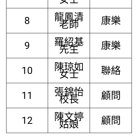
龍鳳清
8
康樂
老師
羅紹基
9
康樂
先生
陳琼如
10
聯絡
女士
張錦怡
11
顧問
校長
陳文婷
12
顧問
姑娘