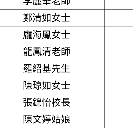
李麗華老師
鄭清如女士
龐海鳳女士
龍鳳清老師
羅紹基先生
陳琼如女士
張錦怡校長
陳文婷姑娘