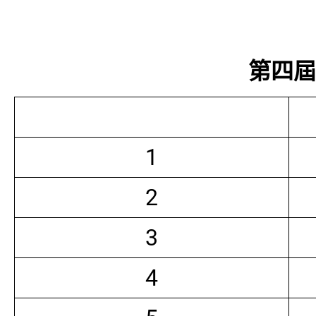
第四屆常
1
2
3
4