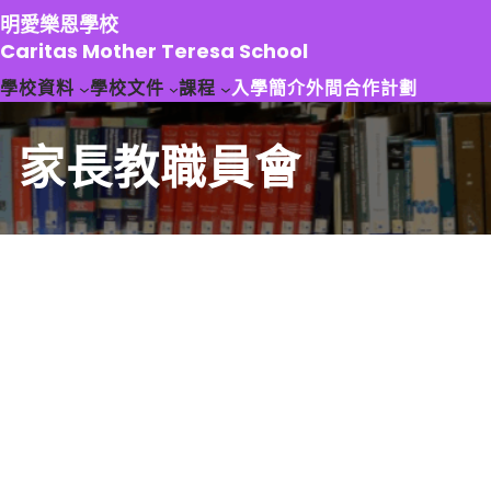
跳
明愛樂恩學校
至
Caritas Mother Teresa School
主
學校資料
學校文件
課程
入學簡介
外間合作計劃
要
內
容
家長教職員會