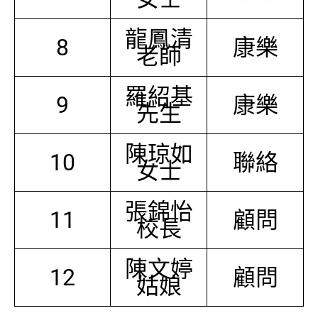
龍鳳清
8
康樂
老師
羅紹基
9
康樂
先生
陳琼如
10
聯絡
女士
張錦怡
11
顧問
校長
陳文婷
12
顧問
姑娘