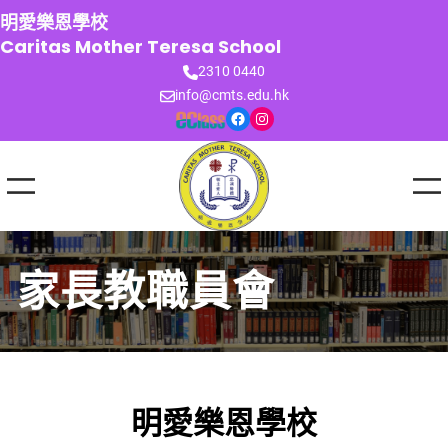
跳
明愛樂恩學校
至
Caritas Mother Teresa School
主
2310 0440
要
info@cmts.edu.hk
內
Facebook
Instagram
容
家長教職員會
明愛樂恩學校