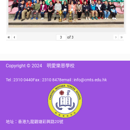
«
‹
›
»
of
3
Copyright © 2024
明愛樂恩學校
Tel : 2310 0440
Fax : 2310 8478
email : info@cmts.edu.hk
地址：香港九龍觀塘彩興路20號