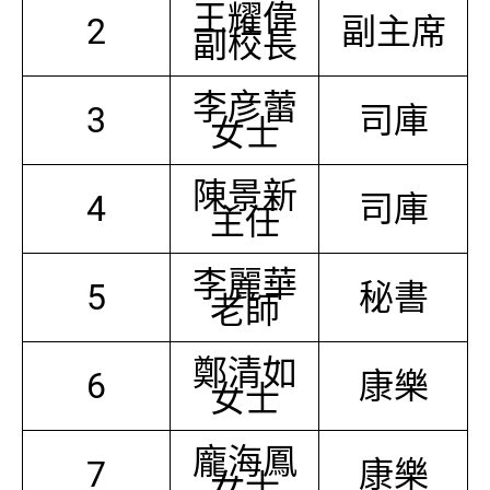
王耀偉
2
副主席
副校長
李彦蕾
3
司庫
女士
陳景新
4
司庫
主任
李麗華
5
秘書
老師
鄭清如
6
康樂
女士
龐海鳳
7
康樂
女士