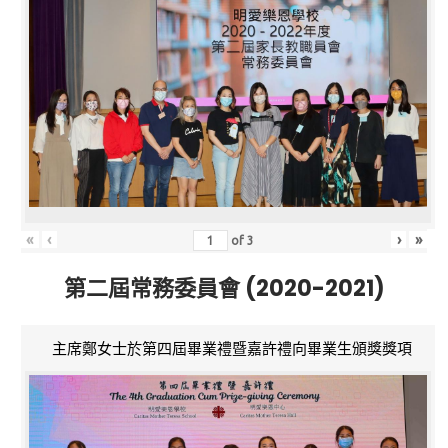
«
‹
›
»
of
3
第二屆常務委員會 (2020-2021)
主席鄭女士於第四屆畢業禮暨嘉許禮向畢業生頒獎獎項