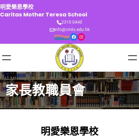
跳
明愛樂恩學校
至
Caritas Mother Teresa School
主
2310 0440
要
info@cmts.edu.hk
內
Facebook
Instagram
容
家長教職員會
明愛樂恩學校