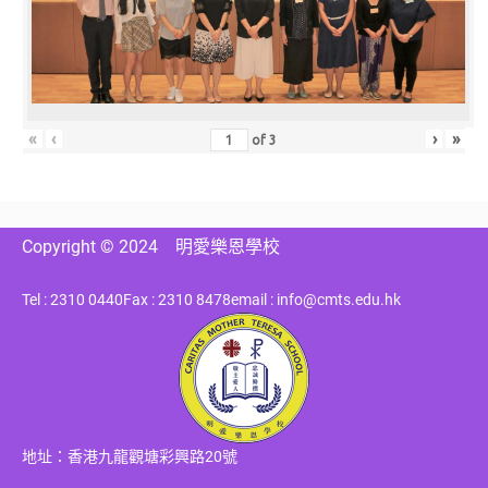
«
‹
›
»
of
3
Copyright © 2024
明愛樂恩學校
Tel : 2310 0440
Fax : 2310 8478
email : info@cmts.edu.hk
地址：香港九龍觀塘彩興路20號