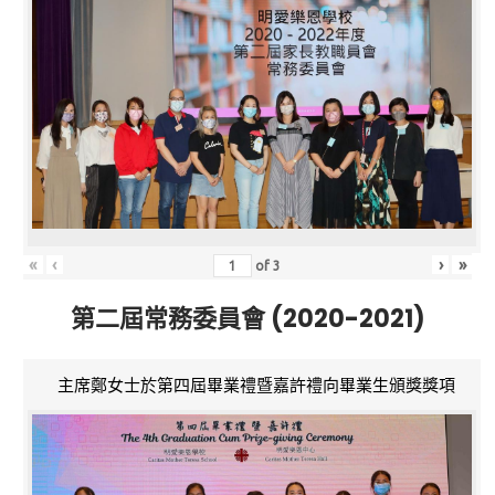
«
‹
›
»
of
3
第二屆常務委員會 (2020-2021)
主席鄭女士於第四屆畢業禮暨嘉許禮向畢業生頒獎獎項