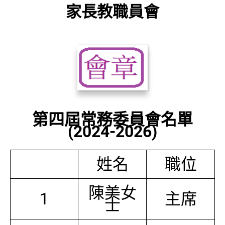
家長教職員會
第四屆常務委員會名單
(2024-2026)
姓名
職位
陳美女
1
主席
士