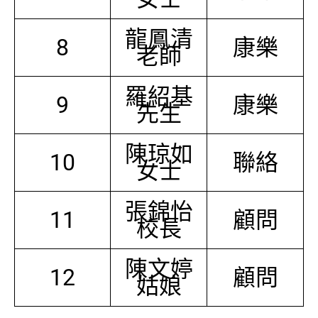
龍鳳清
8
康樂
老師
羅紹基
9
康樂
先生
陳琼如
10
聯絡
女士
張錦怡
11
顧問
校長
陳文婷
12
顧問
姑娘