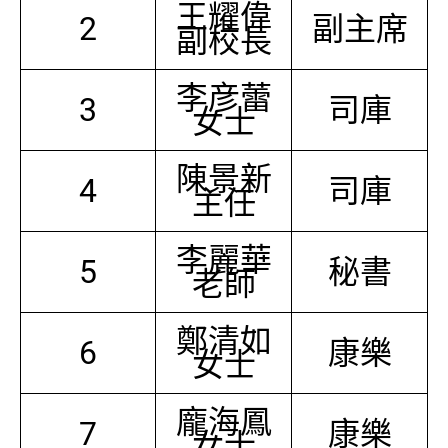
王耀偉
2
副主席
副校長
李彦蕾
3
司庫
女士
陳景新
4
司庫
主任
李麗華
5
秘書
老師
鄭清如
6
康樂
女士
龐海鳳
7
康樂
女士