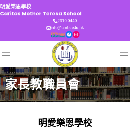
跳
明愛樂恩學校
至
Caritas Mother Teresa School
主
2310 0440
要
info@cmts.edu.hk
內
Facebook
Instagram
容
家長教職員會
明愛樂恩學校