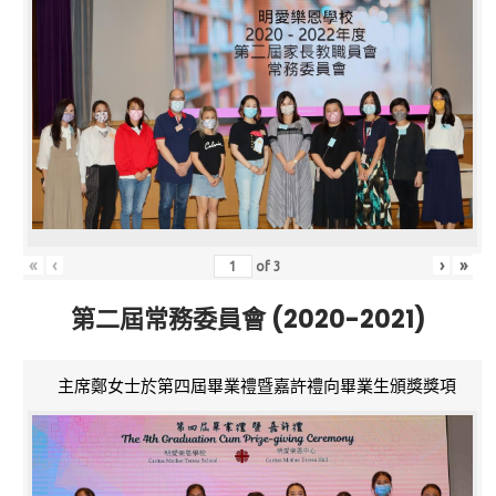
«
‹
›
»
of
3
第二屆常務委員會 (2020-2021)
主席鄭女士於第四屆畢業禮暨嘉許禮向畢業生頒獎獎項