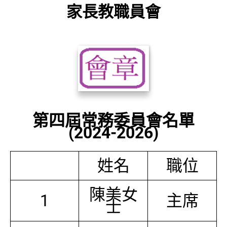
家長教職員會
第四屆常務委員會名單
(2024-2026)
姓名
職位
陳美女
1
主席
士