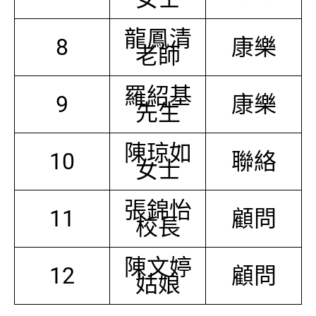
龍鳳清
8
康樂
老師
羅紹基
9
康樂
先生
陳琼如
10
聯絡
女士
張錦怡
11
顧問
校長
陳文婷
12
顧問
姑娘