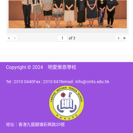
«
‹
›
»
of
3
Copyright © 2024
明愛樂恩學校
Tel : 2310 0440
Fax : 2310 8478
email : info@cmts.edu.hk
地址：香港九龍觀塘彩興路20號