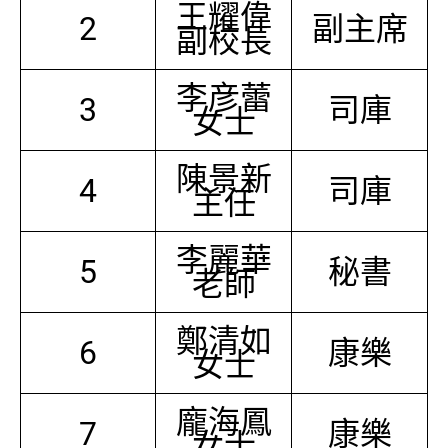
王耀偉
2
副主席
副校長
李彦蕾
3
司庫
女士
陳景新
4
司庫
主任
李麗華
5
秘書
老師
鄭清如
6
康樂
女士
龐海鳳
7
康樂
女士