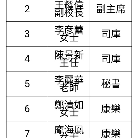
王耀偉
2
副主席
副校長
李彦蕾
3
司庫
女士
陳景新
4
司庫
主任
李麗華
5
秘書
老師
鄭清如
6
康樂
女士
龐海鳳
7
康樂
女士