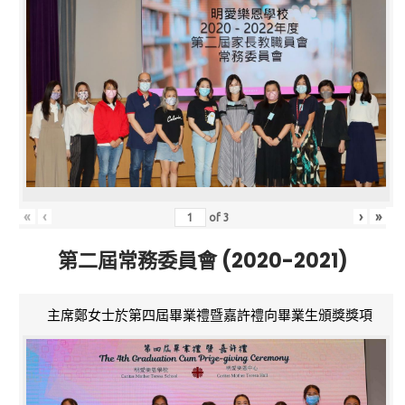
«
‹
›
»
of
3
第二屆常務委員會 (2020-2021)
主席鄭女士於第四屆畢業禮暨嘉許禮向畢業生頒獎獎項