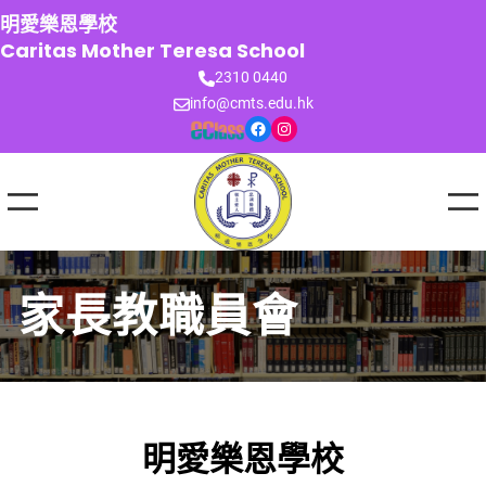
跳
明愛樂恩學校
至
Caritas Mother Teresa School
主
2310 0440
要
info@cmts.edu.hk
內
Facebook
Instagram
容
家長教職員會
明愛樂恩學校