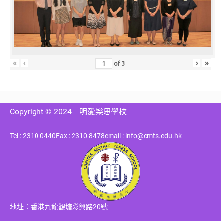
«
‹
›
»
of
3
Copyright © 2024
明愛樂恩學校
Tel : 2310 0440
Fax : 2310 8478
email : info@cmts.edu.hk
地址：香港九龍觀塘彩興路20號