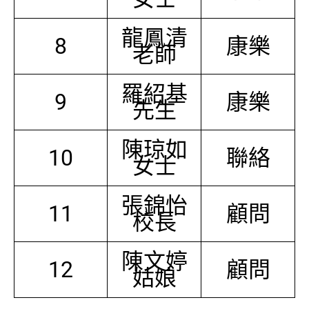
龍鳳清
8
康樂
老師
羅紹基
9
康樂
先生
陳琼如
10
聯絡
女士
張錦怡
11
顧問
校長
陳文婷
12
顧問
姑娘