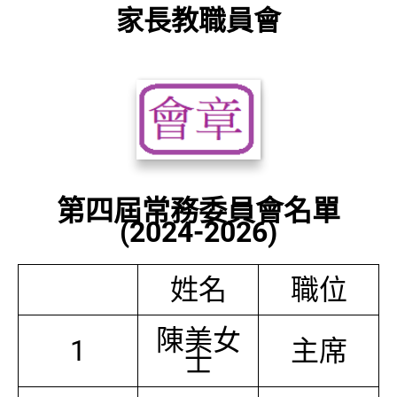
家長教職員會
第四屆常務委員會名單
(2024-2026)
姓名
職位
陳美女
1
主席
士