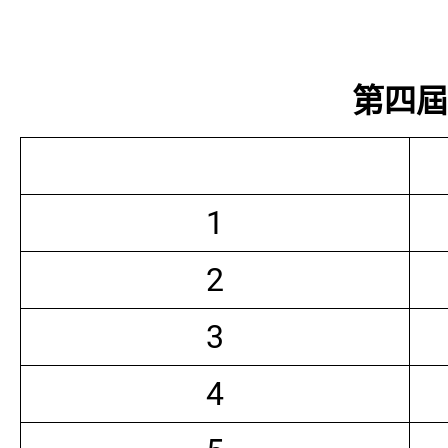
第四屆常
1
2
3
4