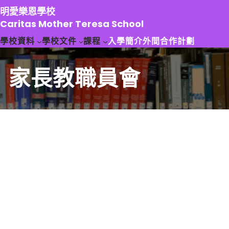
跳
明愛樂恩學校
至
Caritas Mother Teresa School
主
學校資料
學校文件
課程
入學簡介
外間合作計劃
要
內
容
家長教職員會