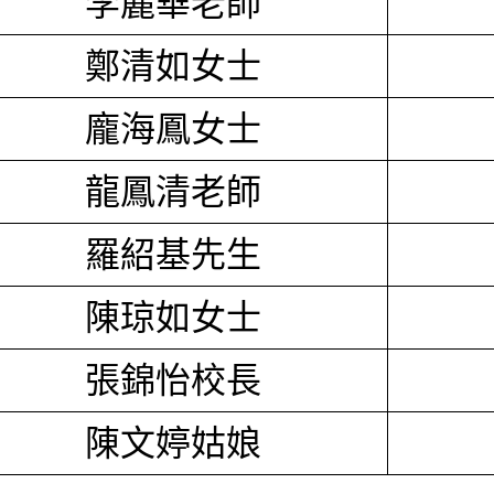
李麗華老師
鄭清如女士
龐海鳳女士
龍鳳清老師
羅紹基先生
陳琼如女士
張錦怡校長
陳文婷姑娘