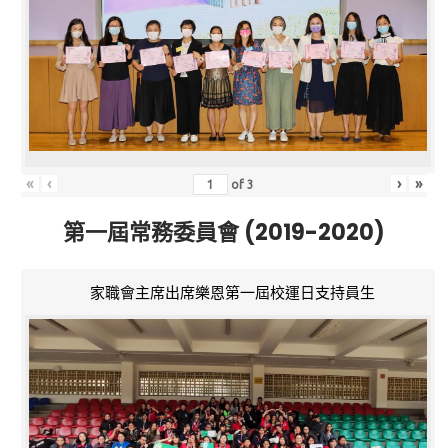
«
‹
›
»
of
3
第一屆常務委員會 (2019-2020)
家職會主席出席樂恩第一屆校運日支持員生