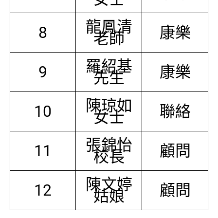
龍鳳清
8
康樂
老師
羅紹基
9
康樂
先生
陳琼如
10
聯絡
女士
張錦怡
11
顧問
校長
陳文婷
12
顧問
姑娘