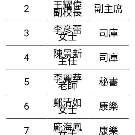
王耀偉
2
副主席
副校長
李彦蕾
3
司庫
女士
陳景新
4
司庫
主任
李麗華
5
秘書
老師
鄭清如
6
康樂
女士
龐海鳳
7
康樂
女士