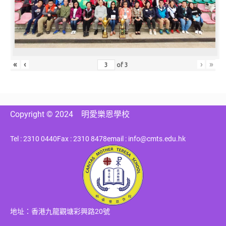
«
‹
›
»
of
3
Copyright © 2024
明愛樂恩學校
Tel : 2310 0440
Fax : 2310 8478
email : info@cmts.edu.hk
地址：香港九龍觀塘彩興路20號