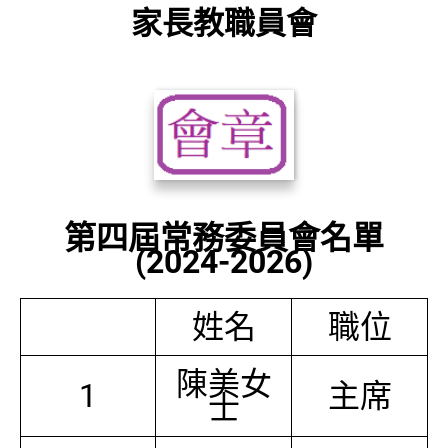
家長教職員會
第四屆常務委員會名單
(2024-2026)
姓名
職位
陳美女
1
主席
士