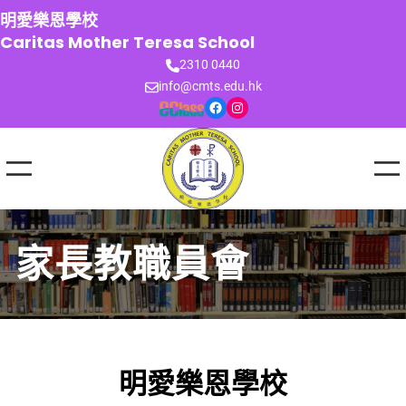
跳
明愛樂恩學校
至
Caritas Mother Teresa School
主
2310 0440
要
info@cmts.edu.hk
內
Facebook
Instagram
容
家長教職員會
明愛樂恩學校