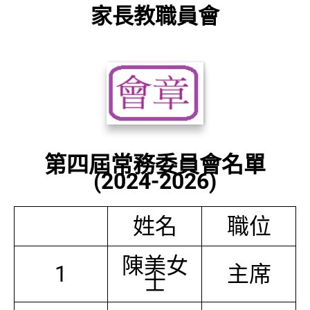
家長教職員會
第四屆常務委員會名單
(2024-2026)
姓名
職位
陳美女
1
主席
士