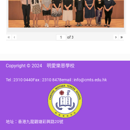
«
‹
›
»
of
3
Copyright © 2024
明愛樂恩學校
Tel : 2310 0440
Fax : 2310 8478
email : info@cmts.edu.hk
地址：香港九龍觀塘彩興路20號