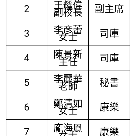
王耀偉
2
副主席
副校長
李彦蕾
3
司庫
女士
陳景新
4
司庫
主任
李麗華
5
秘書
老師
鄭清如
6
康樂
女士
龐海鳳
7
康樂
女士