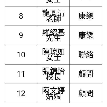
龍鳳清
8
康樂
老師
羅紹基
9
康樂
先生
陳琼如
10
聯絡
女士
張錦怡
11
顧問
校長
陳文婷
12
顧問
姑娘