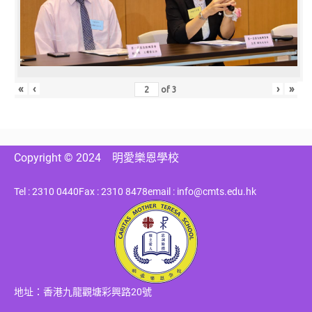
«
‹
›
»
of
3
Copyright © 2024
明愛樂恩學校
Tel : 2310 0440
Fax : 2310 8478
email : info@cmts.edu.hk
地址：香港九龍觀塘彩興路20號