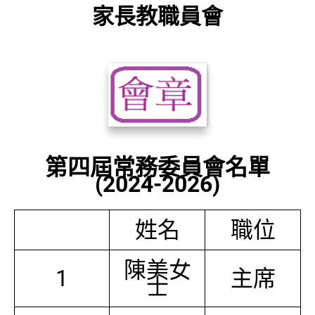
家長教職員會
第四屆常務委員會名單
(2024-2026)
姓名
職位
陳美女
1
主席
士