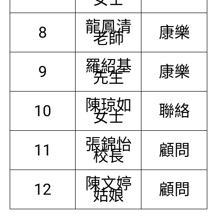
龍鳳清
8
康樂
老師
羅紹基
9
康樂
先生
陳琼如
10
聯絡
女士
張錦怡
11
顧問
校長
陳文婷
12
顧問
姑娘