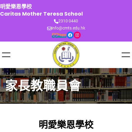
跳
明愛樂恩學校
至
Caritas Mother Teresa School
主
2310 0440
要
info@cmts.edu.hk
內
Facebook
Instagram
容
家長教職員會
明愛樂恩學校