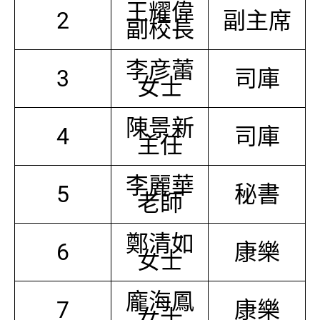
王耀偉
2
副主席
副校長
李彦蕾
3
司庫
女士
陳景新
4
司庫
主任
李麗華
5
秘書
老師
鄭清如
6
康樂
女士
龐海鳳
7
康樂
女士