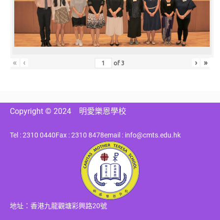
«
‹
›
»
of
3
Copyright © 2024
明愛樂恩學校
Tel : 2310 0440
Fax : 2310 8478
email : info@cmts.edu.hk
地址：香港九龍觀塘彩興路20號