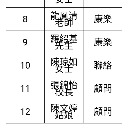
龍鳳清
8
康樂
老師
羅紹基
9
康樂
先生
陳琼如
10
聯絡
女士
張錦怡
11
顧問
校長
陳文婷
12
顧問
姑娘