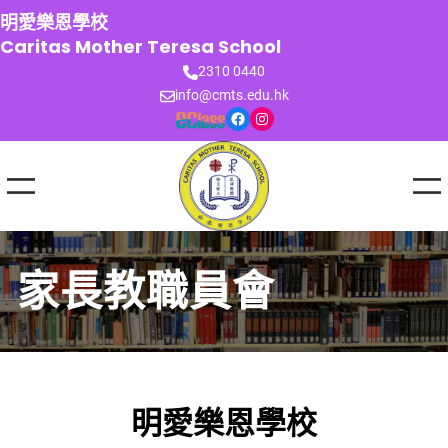
跳
明愛樂恩學校
至
Caritas Mother Teresa School
主
2310 0440
要
info@cmts.edu.hk
內
Facebook
Instagram
容
家長教職員會
明愛樂恩學校