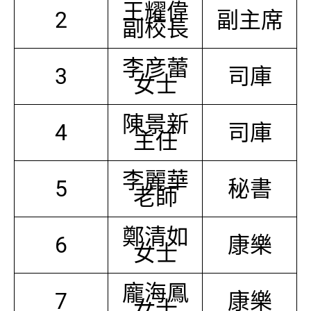
王耀偉
2
副主席
副校長
李彦蕾
3
司庫
女士
陳景新
4
司庫
主任
李麗華
5
秘書
老師
鄭清如
6
康樂
女士
龐海鳳
7
康樂
女士