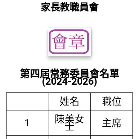
家長教職員會
第四屆常務委員會名單
(2024-2026)
姓名
職位
陳美女
1
主席
士