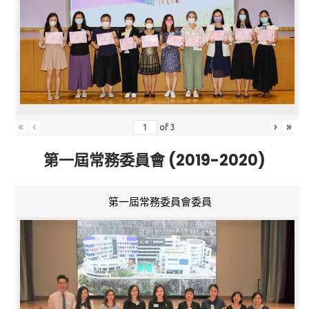
«
‹
›
»
of
3
第一屆常務委員會 (2019-2020)
第一屆常務委員會委員