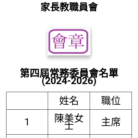
家長教職員會
第四屆常務委員會名單
(2024-2026)
姓名
職位
陳美女
1
主席
士