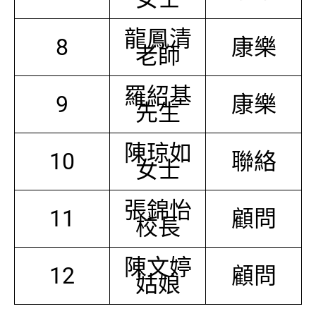
龍鳳清
8
康樂
老師
羅紹基
9
康樂
先生
陳琼如
10
聯絡
女士
張錦怡
11
顧問
校長
陳文婷
12
顧問
姑娘