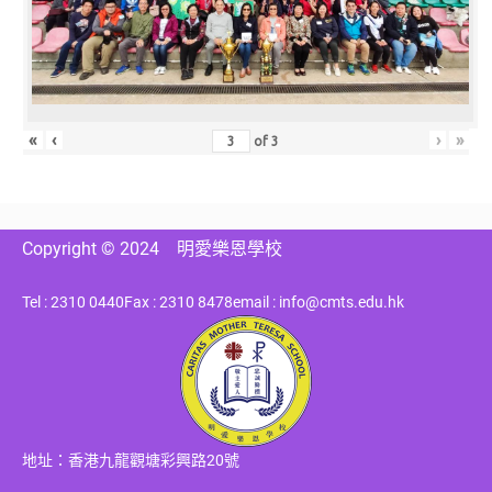
«
‹
›
»
of
3
Copyright © 2024
明愛樂恩學校
Tel : 2310 0440
Fax : 2310 8478
email : info@cmts.edu.hk
地址：香港九龍觀塘彩興路20號