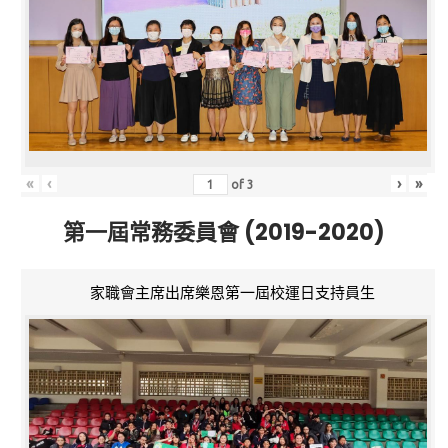
«
‹
›
»
of
3
第一屆常務委員會 (2019-2020)
家職會主席出席樂恩第一屆校運日支持員生