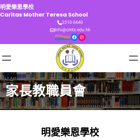
跳
明愛樂恩學校
至
Caritas Mother Teresa School
主
2310 0440
要
info@cmts.edu.hk
內
Facebook
Instagram
容
家長教職員會
明愛樂恩學校