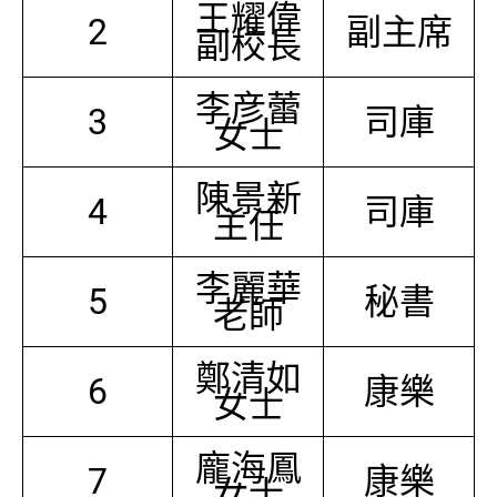
王耀偉
2
副主席
副校長
李彦蕾
3
司庫
女士
陳景新
4
司庫
主任
李麗華
5
秘書
老師
鄭清如
6
康樂
女士
龐海鳳
7
康樂
女士