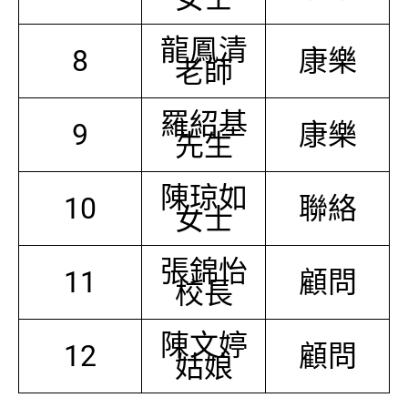
龍鳳清
8
康樂
老師
羅紹基
9
康樂
先生
陳琼如
10
聯絡
女士
張錦怡
11
顧問
校長
陳文婷
12
顧問
姑娘