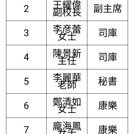
王耀偉
2
副主席
副校長
李彦蕾
3
司庫
女士
陳景新
4
司庫
主任
李麗華
5
秘書
老師
鄭清如
6
康樂
女士
龐海鳳
7
康樂
女士