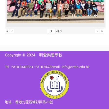
«
‹
›
»
of
3
Copyright © 2024
明愛樂恩學校
Tel : 2310 0440
Fax : 2310 8478
email : info@cmts.edu.hk
地址：香港九龍觀塘彩興路20號