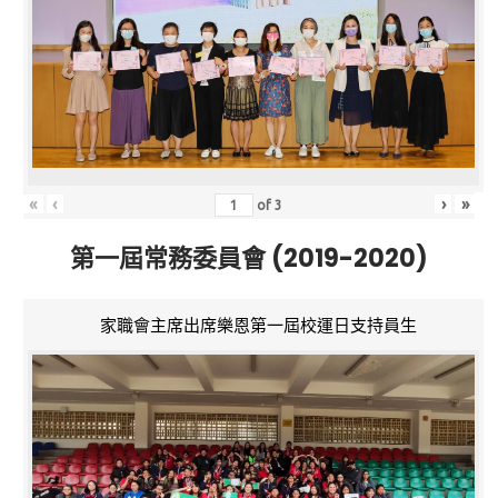
«
‹
›
»
of
3
第一屆常務委員會 (2019-2020)
家職會主席出席樂恩第一屆校運日支持員生