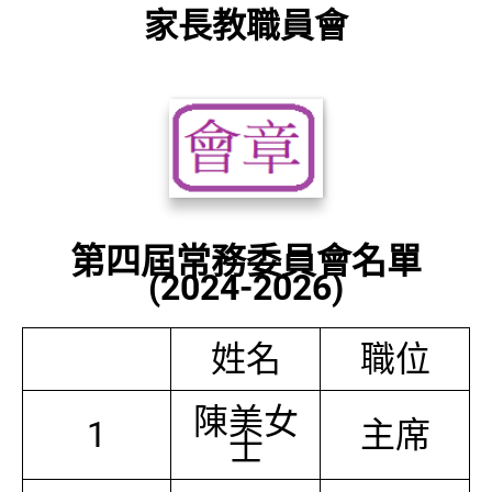
家長教職員會
第四屆常務委員會名單
(2024-2026)
姓名
職位
陳美女
1
主席
士