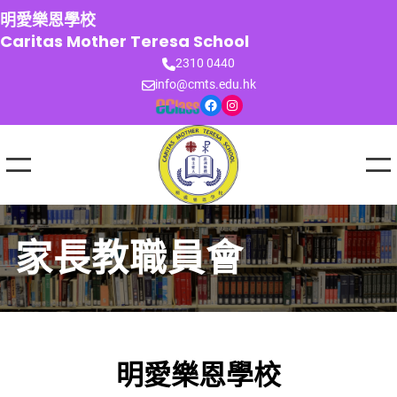
跳
明愛樂恩學校
至
Caritas Mother Teresa School
主
2310 0440
要
info@cmts.edu.hk
內
Facebook
Instagram
容
家長教職員會
明愛樂恩學校