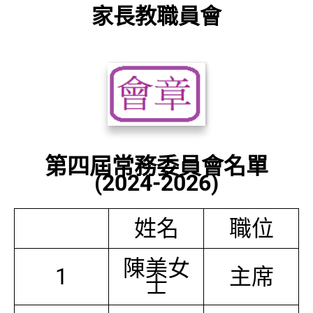
家長教職員會
第四屆常務委員會名單
(2024-2026)
姓名
職位
陳美女
1
主席
士