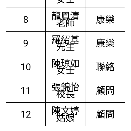
龍鳳清
8
康樂
老師
羅紹基
9
康樂
先生
陳琼如
10
聯絡
女士
張錦怡
11
顧問
校長
陳文婷
12
顧問
姑娘