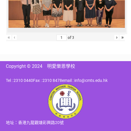
«
‹
›
»
of
3
Copyright © 2024
明愛樂恩學校
Tel : 2310 0440
Fax : 2310 8478
email : info@cmts.edu.hk
地址：香港九龍觀塘彩興路20號