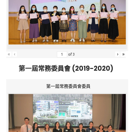
«
‹
›
»
of
3
第一屆常務委員會 (2019-2020)
第一屆常務委員會委員