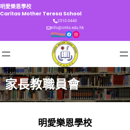
跳
明愛樂恩學校
至
Caritas Mother Teresa School
主
2310 0440
要
info@cmts.edu.hk
內
Facebook
Instagram
容
家長教職員會
明愛樂恩學校