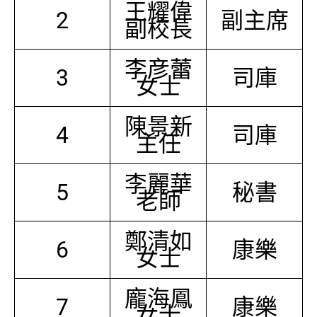
王耀偉
2
副主席
副校長
李彦蕾
3
司庫
女士
陳景新
4
司庫
主任
李麗華
5
秘書
老師
鄭清如
6
康樂
女士
龐海鳳
7
康樂
女士