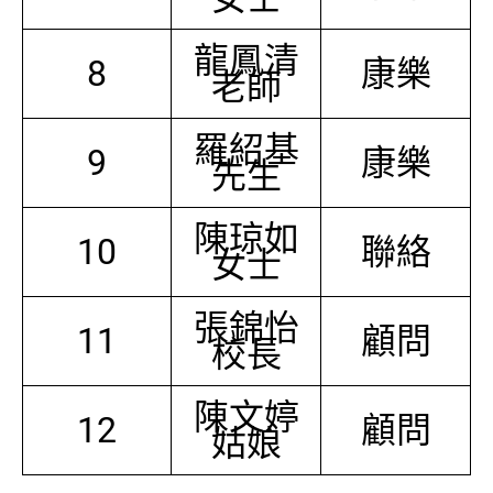
龍鳳清
8
康樂
老師
羅紹基
9
康樂
先生
陳琼如
10
聯絡
女士
張錦怡
11
顧問
校長
陳文婷
12
顧問
姑娘