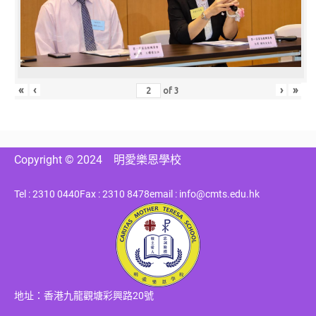
«
‹
›
»
of
3
Copyright © 2024
明愛樂恩學校
Tel : 2310 0440
Fax : 2310 8478
email : info@cmts.edu.hk
地址：香港九龍觀塘彩興路20號