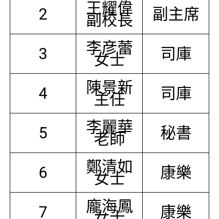
王耀偉
2
副主席
副校長
李彦蕾
3
司庫
女士
陳景新
4
司庫
主任
李麗華
5
秘書
老師
鄭清如
6
康樂
女士
龐海鳳
7
康樂
女士