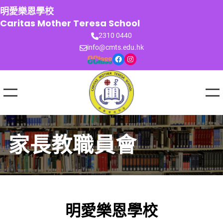
跳
明愛樂恩學校
至
Caritas Mother Teresa School
主
2310 0440
要
info@cmts.edu.hk
內
Facebook
Instagram
容
家長教職員會
明愛樂恩學校