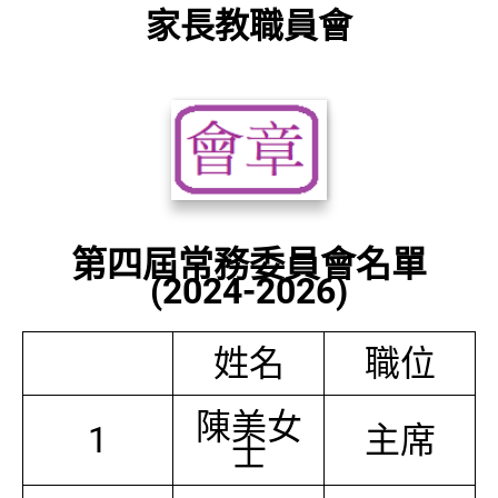
家長教職員會
第四屆常務委員會名單
(2024-2026)
姓名
職位
陳美女
1
主席
士