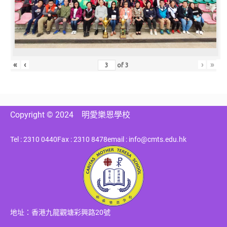
«
‹
›
»
of
3
Copyright © 2024
明愛樂恩學校
Tel : 2310 0440
Fax : 2310 8478
email : info@cmts.edu.hk
地址：香港九龍觀塘彩興路20號