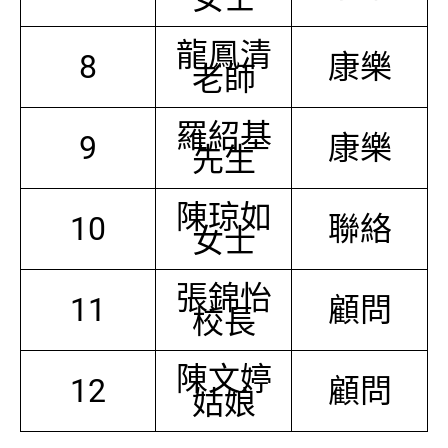
龍鳳清
8
康樂
老師
羅紹基
9
康樂
先生
陳琼如
10
聯絡
女士
張錦怡
11
顧問
校長
陳文婷
12
顧問
姑娘