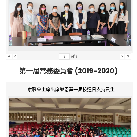
«
‹
›
»
of
3
第一屆常務委員會 (2019-2020)
家職會主席出席樂恩第一屆校運日支持員生