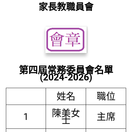
家長教職員會
第四屆常務委員會名單
(2024-2026)
姓名
職位
陳美女
1
主席
士