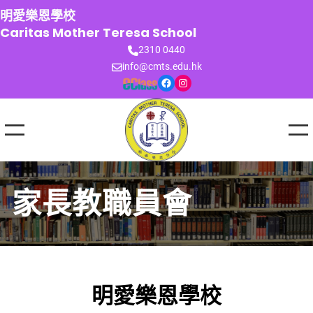
跳
明愛樂恩學校
至
Caritas Mother Teresa School
主
2310 0440
要
info@cmts.edu.hk
內
Facebook
Instagram
容
家長教職員會
明愛樂恩學校