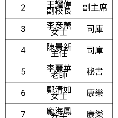
王耀偉
2
副主席
副校長
李彦蕾
3
司庫
女士
陳景新
4
司庫
主任
李麗華
5
秘書
老師
鄭清如
6
康樂
女士
龐海鳳
7
康樂
女士