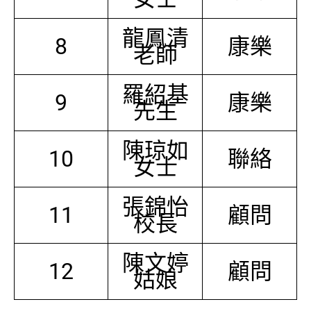
龍鳳清
8
康樂
老師
羅紹基
9
康樂
先生
陳琼如
10
聯絡
女士
張錦怡
11
顧問
校長
陳文婷
12
顧問
姑娘