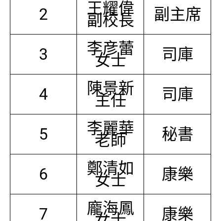
王耀偉
2
副主席
副校長
李彦蕾
3
司庫
女士
陳景新
4
司庫
主任
李麗華
5
秘書
老師
鄭清如
6
康樂
女士
龐海鳳
7
康樂
女士