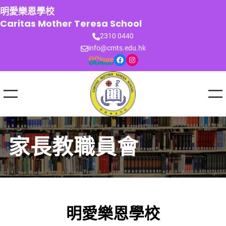
跳
明愛樂恩學校
至
Caritas Mother Teresa School
主
2310 0440
要
info@cmts.edu.hk
內
Facebook
Instagram
容
家長教職員會
明愛樂恩學校