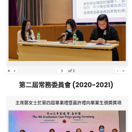
«
‹
›
»
of
3
第二屆常務委員會 (2020-2021)
主席鄭女士於第四屆畢業禮暨嘉許禮向畢業生頒獎獎項