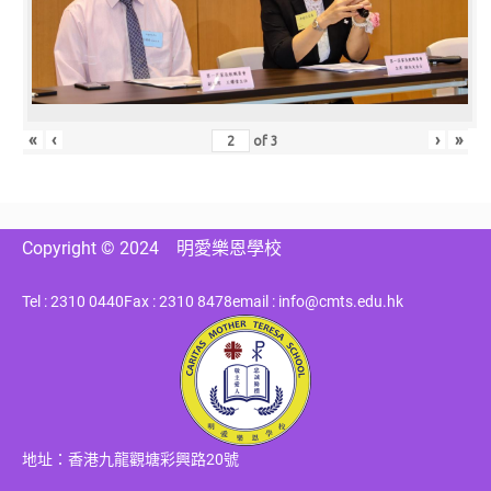
«
‹
›
»
of
3
Copyright © 2024
明愛樂恩學校
Tel : 2310 0440
Fax : 2310 8478
email : info@cmts.edu.hk
地址：香港九龍觀塘彩興路20號