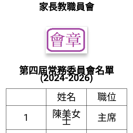
家長教職員會
第四屆常務委員會名單
(2024-2026)
姓名
職位
陳美女
1
主席
士