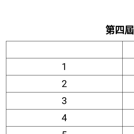
第四屆常
1
2
3
4