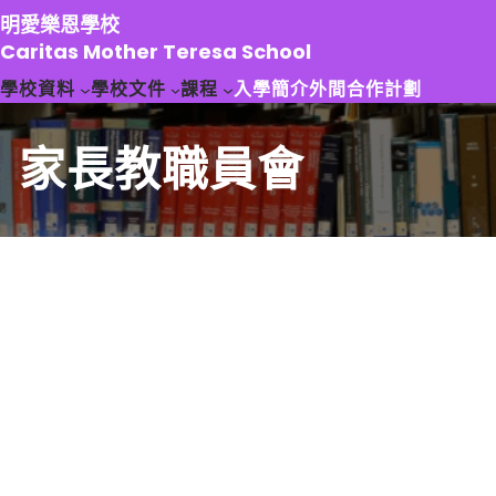
跳
明愛樂恩學校
至
Caritas Mother Teresa School
主
學校資料
學校文件
課程
入學簡介
外間合作計劃
要
內
容
家長教職員會