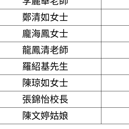
李麗華老師
鄭清如女士
龐海鳳女士
龍鳳清老師
羅紹基先生
陳琼如女士
張錦怡校長
陳文婷姑娘