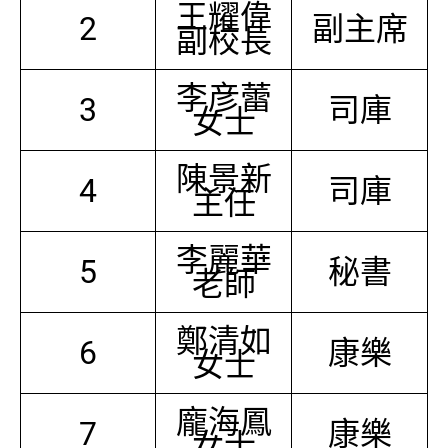
王耀偉
2
副主席
副校長
李彦蕾
3
司庫
女士
陳景新
4
司庫
主任
李麗華
5
秘書
老師
鄭清如
6
康樂
女士
龐海鳳
7
康樂
女士