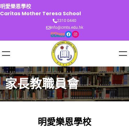
跳
明愛樂恩學校
至
Caritas Mother Teresa School
主
2310 0440
要
info@cmts.edu.hk
內
Facebook
Instagram
容
家長教職員會
明愛樂恩學校