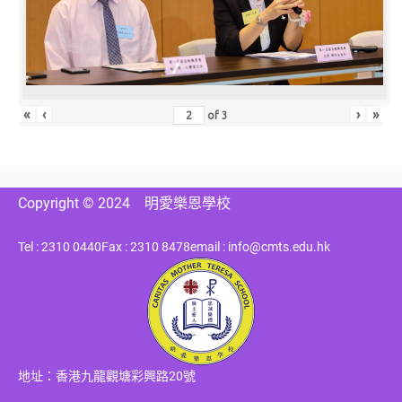
«
‹
›
»
of
3
Copyright © 2024
明愛樂恩學校
Tel : 2310 0440
Fax : 2310 8478
email : info@cmts.edu.hk
地址：香港九龍觀塘彩興路20號