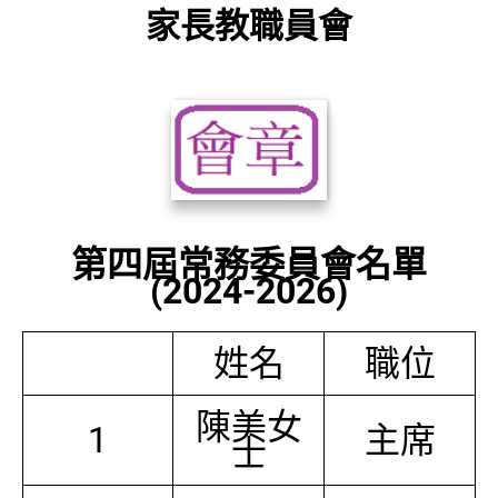
家長教職員會
第四屆常務委員會名單
(2024-2026)
姓名
職位
陳美女
1
主席
士