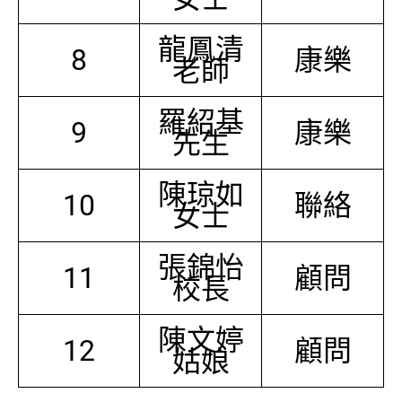
龍鳳清
8
康樂
老師
羅紹基
9
康樂
先生
陳琼如
10
聯絡
女士
張錦怡
11
顧問
校長
陳文婷
12
顧問
姑娘