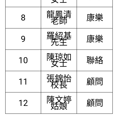
龍鳳清
8
康樂
老師
羅紹基
9
康樂
先生
陳琼如
10
聯絡
女士
張錦怡
11
顧問
校長
陳文婷
12
顧問
姑娘