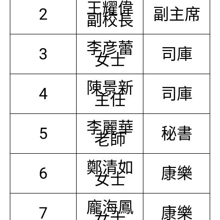
王耀偉
2
副主席
副校長
李彦蕾
3
司庫
女士
陳景新
4
司庫
主任
李麗華
5
秘書
老師
鄭清如
6
康樂
女士
龐海鳳
7
康樂
女士