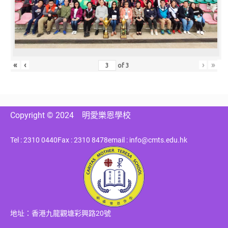
«
‹
›
»
of
3
Copyright © 2024
明愛樂恩學校
Tel : 2310 0440
Fax : 2310 8478
email : info@cmts.edu.hk
地址：香港九龍觀塘彩興路20號