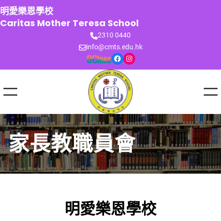
跳
明愛樂恩學校
至
Caritas Mother Teresa School
主
2310 0440
要
info@cmts.edu.hk
內
Facebook
Instagram
容
家長教職員會
明愛樂恩學校