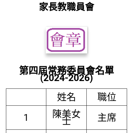
家長教職員會
第四屆常務委員會名單
(2024-2026)
姓名
職位
陳美女
1
主席
士