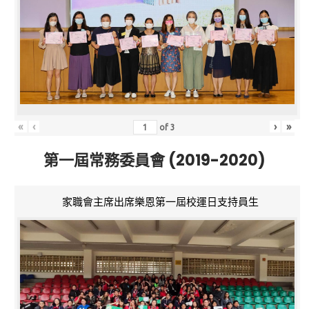
«
‹
›
»
of
3
第一屆常務委員會 (2019-2020)
家職會主席出席樂恩第一屆校運日支持員生