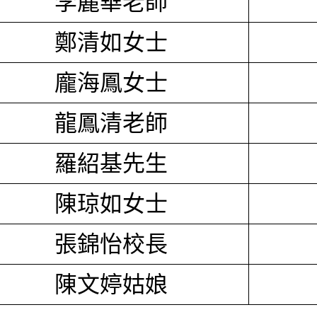
李麗華老師
鄭清如女士
龐海鳳女士
龍鳳清老師
羅紹基先生
陳琼如女士
張錦怡校長
陳文婷姑娘