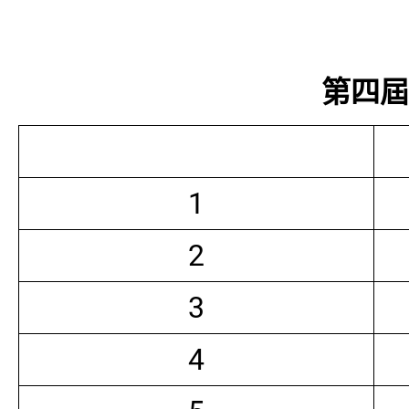
第四屆常
1
2
3
4