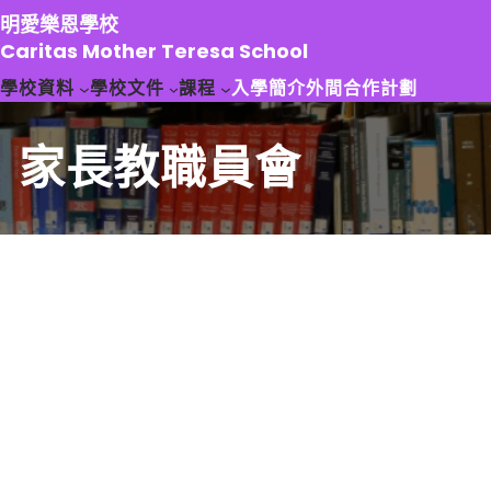
跳
明愛樂恩學校
至
Caritas Mother Teresa School
主
學校資料
學校文件
課程
入學簡介
外間合作計劃
要
內
容
家長教職員會