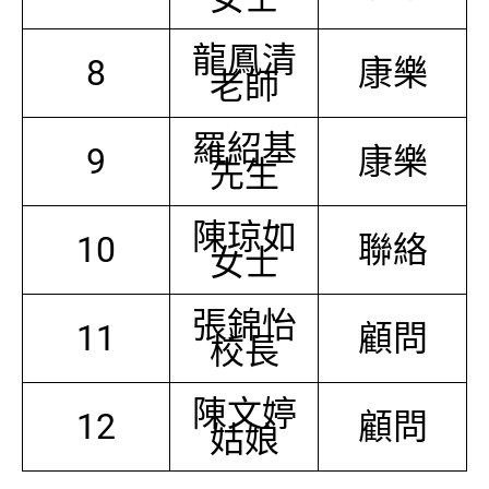
龍鳳清
8
康樂
老師
羅紹基
9
康樂
先生
陳琼如
10
聯絡
女士
張錦怡
11
顧問
校長
陳文婷
12
顧問
姑娘