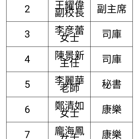
王耀偉
2
副主席
副校長
李彦蕾
3
司庫
女士
陳景新
4
司庫
主任
李麗華
5
秘書
老師
鄭清如
6
康樂
女士
龐海鳳
7
康樂
女士