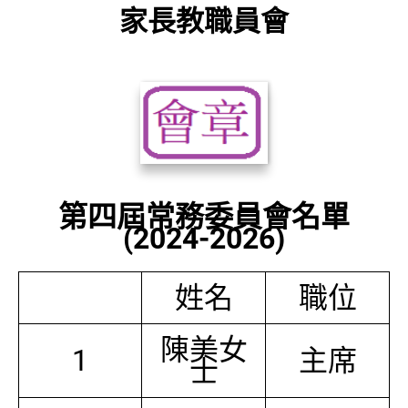
家長教職員會
第四屆常務委員會名單
(2024-2026)
姓名
職位
陳美女
1
主席
士