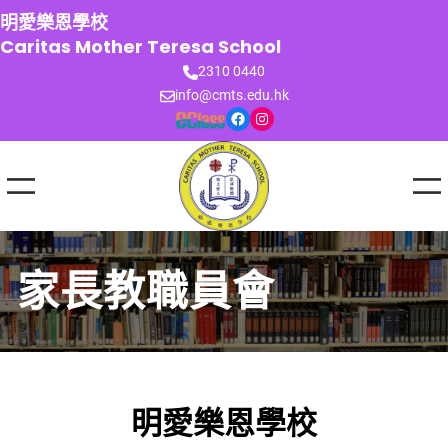
跳
明愛樂恩學校
至
Caritas Mother Teresa School
主
2310 0440
要
info@cmts.edu.hk
內
Facebook
Instagram
容
家長教職員會
明愛樂恩學校