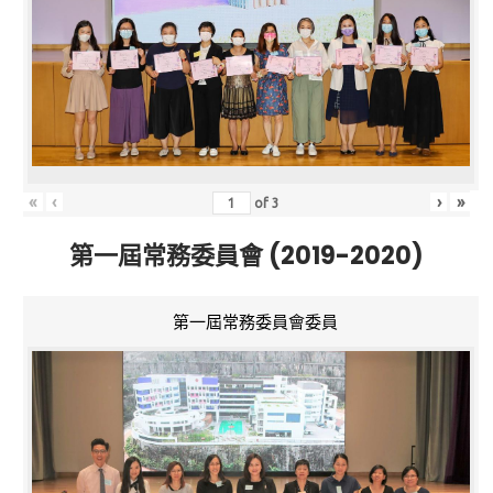
«
‹
›
»
of
3
第一屆常務委員會 (2019-2020)
第一屆常務委員會委員