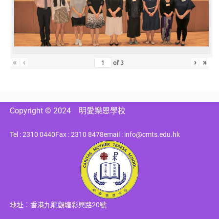
«
‹
›
»
of
3
Copyright © 2024
明愛樂恩學校
Tel : 2310 0440
Fax : 2310 8478
email : info@cmts.edu.hk
地址：香港九龍觀塘彩興路20號