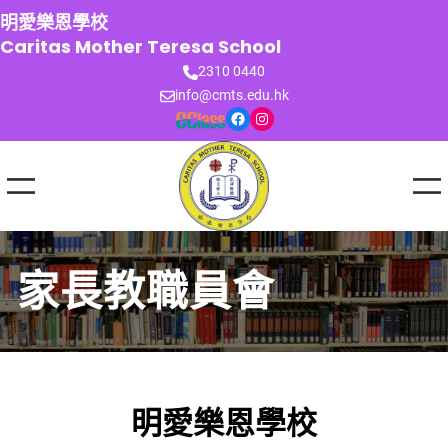
跳
明愛樂恩學校
至
Caritas Mother Teresa School
主
2310 0440
要
info@cmts.edu.hk
內
Facebook
Instagram
容
家長教職員會
明愛樂恩學校