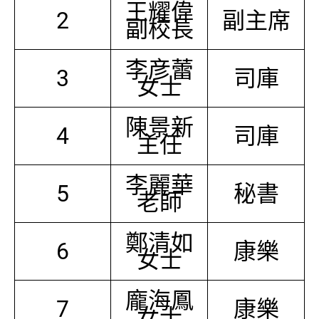
王耀偉
2
副主席
副校長
李彦蕾
3
司庫
女士
陳景新
4
司庫
主任
李麗華
5
秘書
老師
鄭清如
6
康樂
女士
龐海鳳
7
康樂
女士