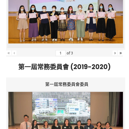
«
‹
›
»
of
3
第一屆常務委員會 (2019-2020)
第一屆常務委員會委員