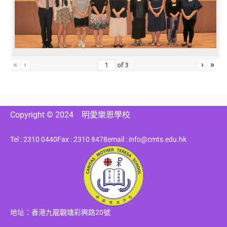
«
‹
›
»
of
3
Copyright © 2024
明愛樂恩學校
Tel : 2310 0440
Fax : 2310 8478
email : info@cmts.edu.hk
地址：香港九龍觀塘彩興路20號