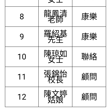
龍鳳清
8
康樂
老師
羅紹基
9
康樂
先生
陳琼如
10
聯絡
女士
張錦怡
11
顧問
校長
陳文婷
12
顧問
姑娘