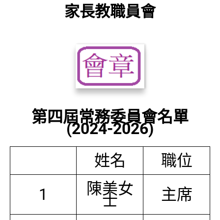
家長教職員會
第四屆常務委員會名單
(2024-2026)
姓名
職位
陳美女
1
主席
士