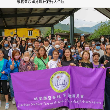
家職會沙頭角農莊旅行大合照