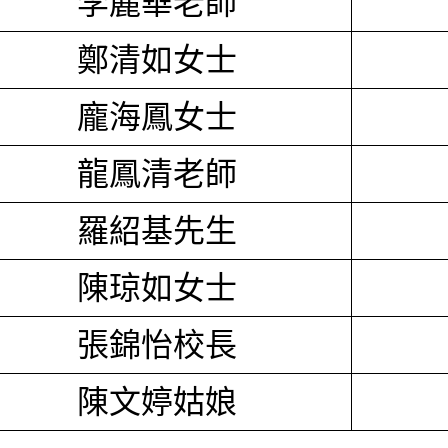
李麗華老師
鄭清如女士
龐海鳳女士
龍鳳清老師
羅紹基先生
陳琼如女士
張錦怡校長
陳文婷姑娘