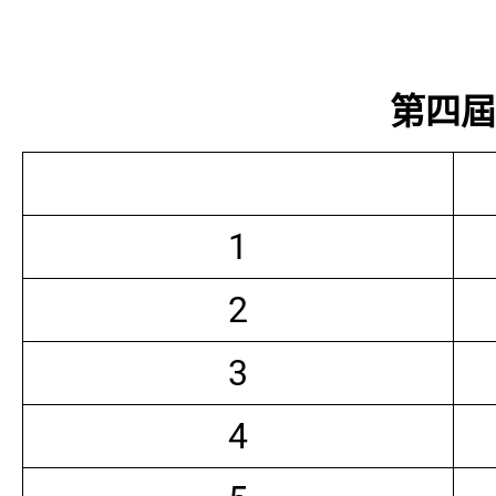
第四屆常
1
2
3
4