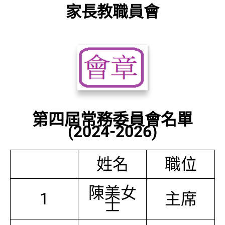
家長教職員會
第四屆常務委員會名單
(2024-2026)
姓名
職位
陳美女
1
主席
士