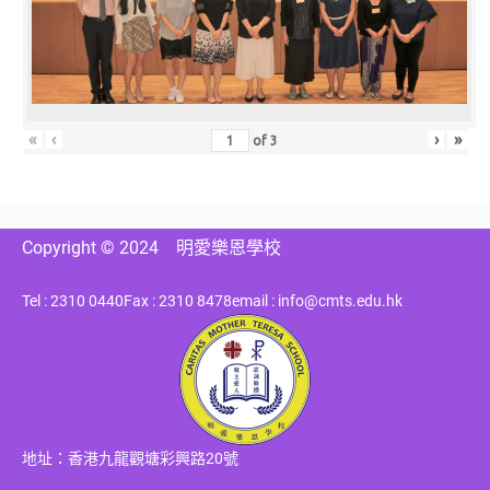
«
‹
›
»
of
3
Copyright © 2024
明愛樂恩學校
Tel : 2310 0440
Fax : 2310 8478
email : info@cmts.edu.hk
地址：香港九龍觀塘彩興路20號