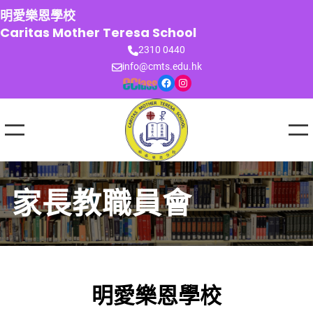
跳
明愛樂恩學校
至
Caritas Mother Teresa School
主
2310 0440
要
info@cmts.edu.hk
內
Facebook
Instagram
容
家長教職員會
明愛樂恩學校