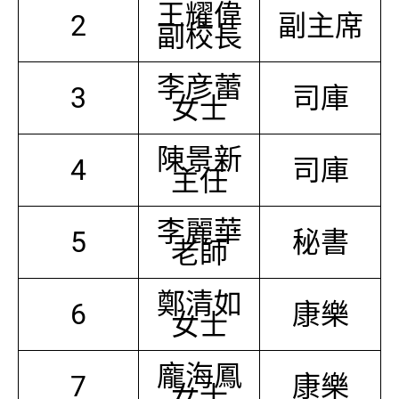
王耀偉
2
副主席
副校長
李彦蕾
3
司庫
女士
陳景新
4
司庫
主任
李麗華
5
秘書
老師
鄭清如
6
康樂
女士
龐海鳳
7
康樂
女士