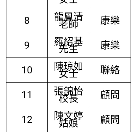
龍鳳清
8
康樂
老師
羅紹基
9
康樂
先生
陳琼如
10
聯絡
女士
張錦怡
11
顧問
校長
陳文婷
12
顧問
姑娘