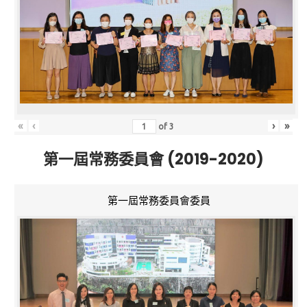
«
‹
›
»
of
3
第一屆常務委員會 (2019-2020)
第一屆常務委員會委員