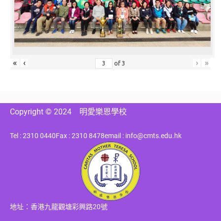
«
‹
›
»
of
3
Copyright © 2024
明愛樂恩學校
Tel : 2310 0440
Fax : 2310 8478
email : info@cmts.edu.hk
地址：香港九龍觀塘彩興路20號