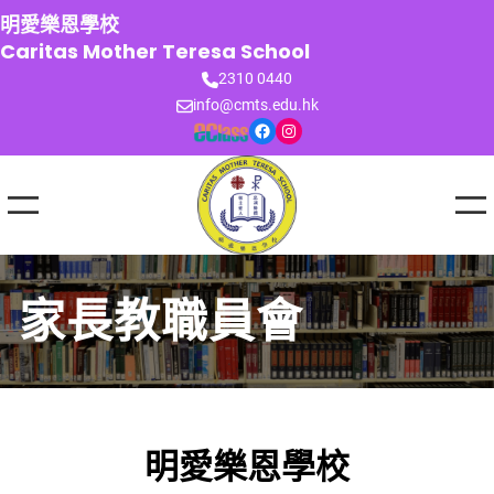
跳
明愛樂恩學校
至
Caritas Mother Teresa School
主
2310 0440
要
info@cmts.edu.hk
內
Facebook
Instagram
容
家長教職員會
明愛樂恩學校