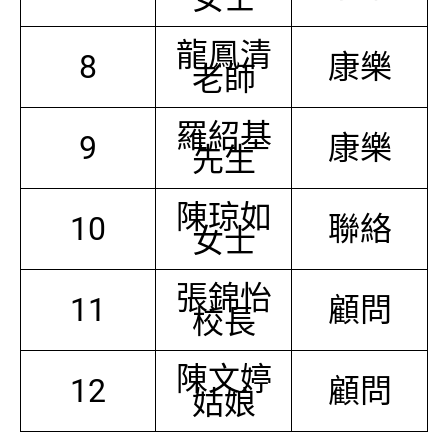
龍鳳清
8
康樂
老師
羅紹基
9
康樂
先生
陳琼如
10
聯絡
女士
張錦怡
11
顧問
校長
陳文婷
12
顧問
姑娘