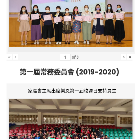
«
‹
›
»
of
3
第一屆常務委員會 (2019-2020)
家職會主席出席樂恩第一屆校運日支持員生