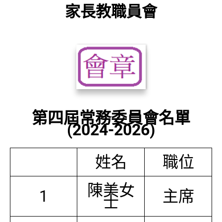
家長教職員會
第四屆常務委員會名單
(2024-2026)
姓名
職位
陳美女
1
主席
士