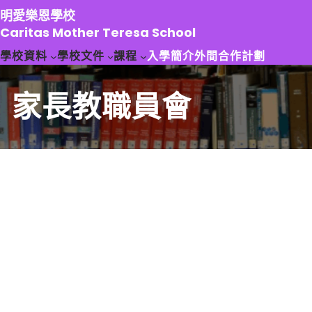
跳
明愛樂恩學校
至
Caritas Mother Teresa School
主
學校資料
學校文件
課程
入學簡介
外間合作計劃
要
內
容
家長教職員會