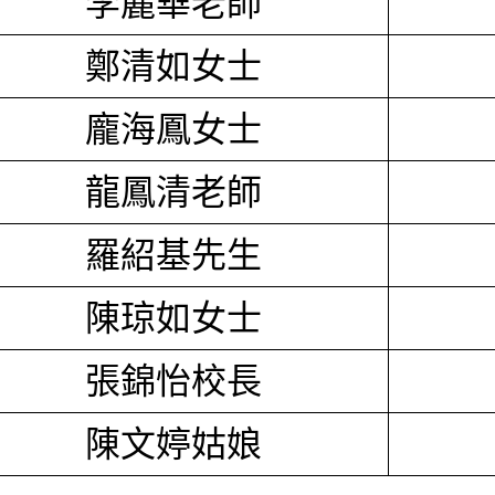
李麗華老師
鄭清如女士
龐海鳳女士
龍鳳清老師
羅紹基先生
陳琼如女士
張錦怡校長
陳文婷姑娘