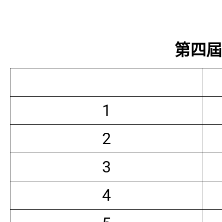
第四屆常
1
2
3
4