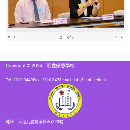
«
‹
›
»
of
3
Copyright © 2024
明愛樂恩學校
Tel : 2310 0440
Fax : 2310 8478
email : info@cmts.edu.hk
地址：香港九龍觀塘彩興路20號