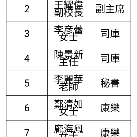
王耀偉
2
副主席
副校長
李彦蕾
3
司庫
女士
陳景新
4
司庫
主任
李麗華
5
秘書
老師
鄭清如
6
康樂
女士
龐海鳳
7
康樂
女士