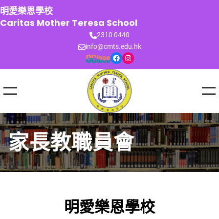
跳
明愛樂恩學校
至
Caritas Mother Teresa School
主
2310 0440
要
info@cmts.edu.hk
內
Facebook
Instagram
容
家長教職員會
明愛樂恩學校