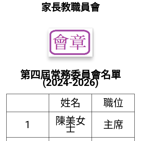
家長教職員會
第四屆常務委員會名單
(2024-2026)
姓名
職位
陳美女
1
主席
士