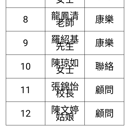
龍鳳清
8
康樂
老師
羅紹基
9
康樂
先生
陳琼如
10
聯絡
女士
張錦怡
11
顧問
校長
陳文婷
12
顧問
姑娘