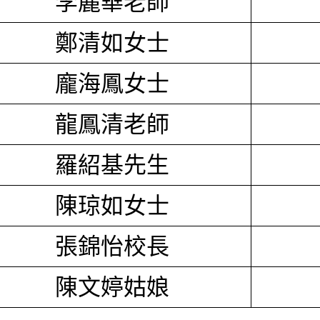
李麗華老師
鄭清如女士
龐海鳳女士
龍鳳清老師
羅紹基先生
陳琼如女士
張錦怡校長
陳文婷姑娘