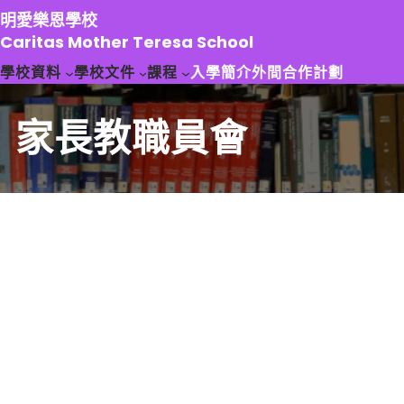
跳
明愛樂恩學校
至
Caritas Mother Teresa School
主
學校資料
學校文件
課程
入學簡介
外間合作計劃
要
內
容
家長教職員會