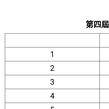
第四屆常
1
2
3
4