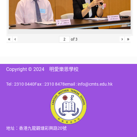
«
‹
›
»
of
3
Copyright © 2024
明愛樂恩學校
Tel : 2310 0440
Fax : 2310 8478
email : info@cmts.edu.hk
地址：香港九龍觀塘彩興路20號