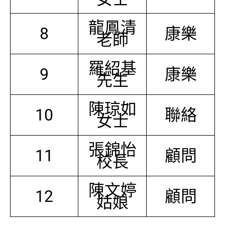
龍鳳清
8
康樂
老師
羅紹基
9
康樂
先生
陳琼如
10
聯絡
女士
張錦怡
11
顧問
校長
陳文婷
12
顧問
姑娘