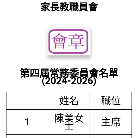
家長教職員會
第四屆常務委員會名單
(2024-2026)
姓名
職位
陳美女
1
主席
士