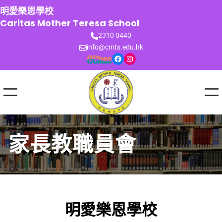
跳
明愛樂恩學校
至
Caritas Mother Teresa School
主
2310 0440
要
info@cmts.edu.hk
內
Facebook
Instagram
容
家長教職員會
明愛樂恩學校