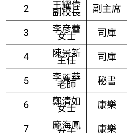
王耀偉
2
副主席
副校長
李彦蕾
3
司庫
女士
陳景新
4
司庫
主任
李麗華
5
秘書
老師
鄭清如
6
康樂
女士
龐海鳳
7
康樂
女士