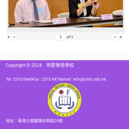
«
‹
›
»
of
3
Copyright © 2024
明愛樂恩學校
Tel : 2310 0440
Fax : 2310 8478
email : info@cmts.edu.hk
地址：香港九龍觀塘彩興路20號