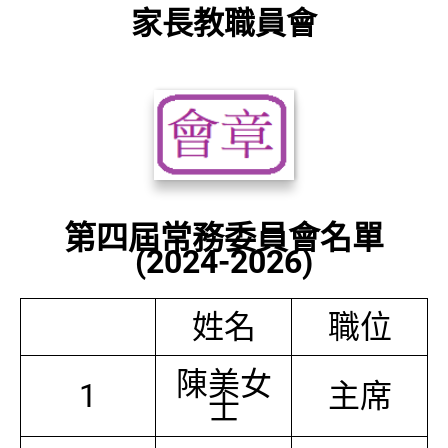
家長教職員會
第四屆常務委員會名單
(2024-2026)
姓名
職位
陳美女
1
主席
士