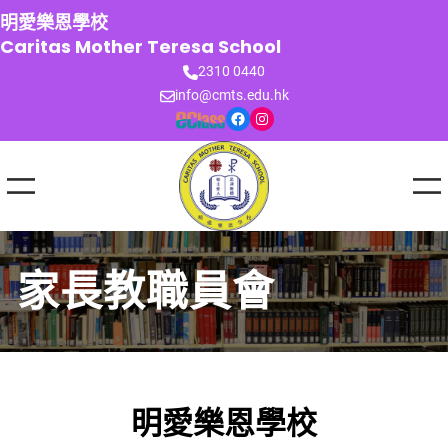
跳
明愛樂恩學校
至
Caritas Mother Teresa School
主
2310 0440
要
info@cmts.edu.hk
內
Facebook
Instagram
容
家長教職員會
明愛樂恩學校