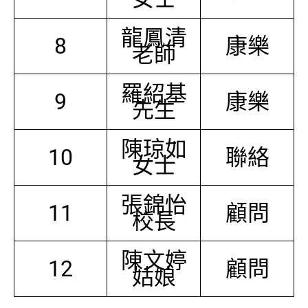
龍鳳清
8
康樂
老師
羅紹基
9
康樂
先生
陳琼如
10
聯絡
女士
張錦怡
11
顧問
校長
陳文婷
12
顧問
姑娘