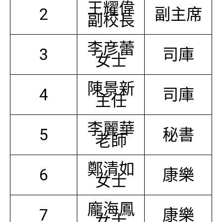
王耀偉
2
副主席
副校長
李彦蕾
3
司庫
女士
陳景新
4
司庫
主任
李麗華
5
秘書
老師
鄭清如
6
康樂
女士
龐海鳳
7
康樂
女士