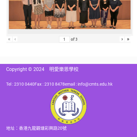
«
‹
›
»
of
3
Copyright © 2024
明愛樂恩學校
Tel : 2310 0440
Fax : 2310 8478
email : info@cmts.edu.hk
地址：香港九龍觀塘彩興路20號