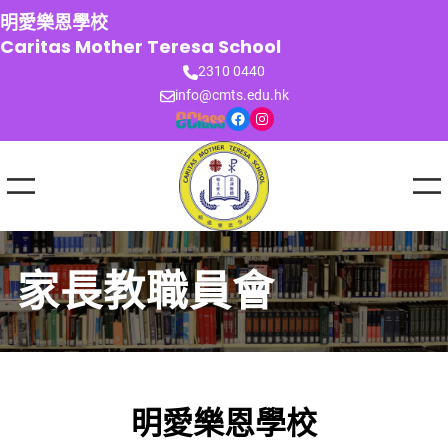
跳
明愛樂恩學校
至
Caritas Mother Teresa School
主
2310 0440
要
info@cmts.edu.hk
內
Facebook
Instagram
容
家長教職員會
明愛樂恩學校