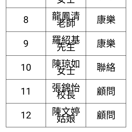
龍鳳清
8
康樂
老師
羅紹基
9
康樂
先生
陳琼如
10
聯絡
女士
張錦怡
11
顧問
校長
陳文婷
12
顧問
姑娘