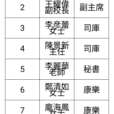
王耀偉
2
副主席
副校長
李彦蕾
3
司庫
女士
陳景新
4
司庫
主任
李麗華
5
秘書
老師
鄭清如
6
康樂
女士
龐海鳳
7
康樂
女士