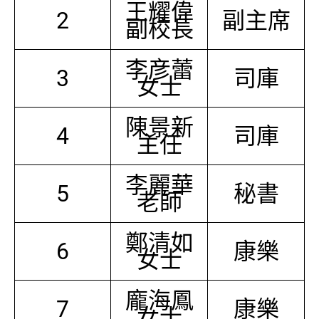
王耀偉
2
副主席
副校長
李彦蕾
3
司庫
女士
陳景新
4
司庫
主任
李麗華
5
秘書
老師
鄭清如
6
康樂
女士
龐海鳳
7
康樂
女士