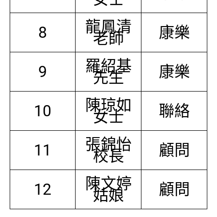
龍鳳清
8
康樂
老師
羅紹基
9
康樂
先生
陳琼如
10
聯絡
女士
張錦怡
11
顧問
校長
陳文婷
12
顧問
姑娘