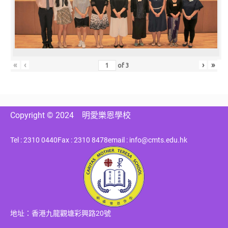
«
‹
›
»
of
3
Copyright © 2024
明愛樂恩學校
Tel : 2310 0440
Fax : 2310 8478
email : info@cmts.edu.hk
地址：香港九龍觀塘彩興路20號