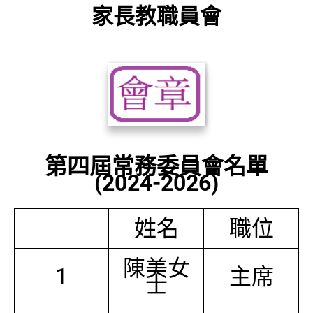
家長教職員會
第四屆常務委員會名單
(2024-2026)
姓名
職位
陳美女
1
主席
士