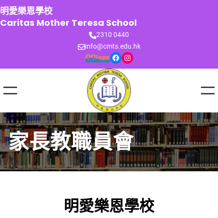
跳
明愛樂恩學校
至
Caritas Mother Teresa School
主
2310 0440
要
info@cmts.edu.hk
內
Facebook
Instagram
容
家長教職員會
明愛樂恩學校