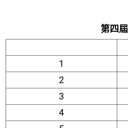
第四屆常
1
2
3
4