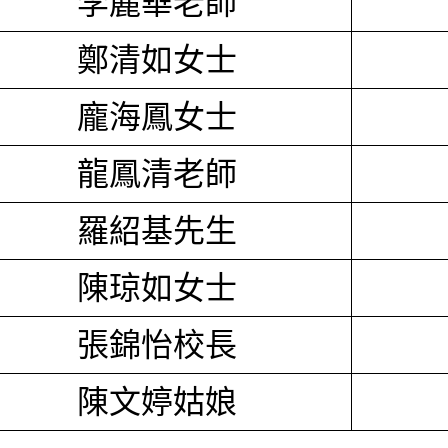
李麗華老師
鄭清如女士
龐海鳳女士
龍鳳清老師
羅紹基先生
陳琼如女士
張錦怡校長
陳文婷姑娘