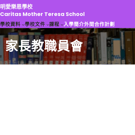
跳
明愛樂恩學校
至
Caritas Mother Teresa School
主
學校資料
學校文件
課程
入學簡介
外間合作計劃
要
內
容
家長教職員會