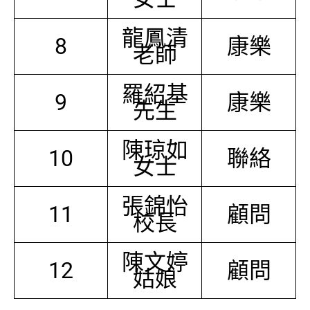
龍鳳清
8
康樂
老師
羅紹基
9
康樂
先生
陳琼如
10
聯絡
女士
張錦怡
11
顧問
校長
陳文婷
12
顧問
姑娘