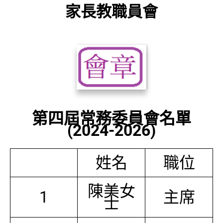
家長教職員會
第四屆常務委員會名單
(2024-2026)
姓名
職位
陳美女
1
主席
士