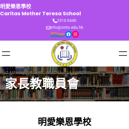
跳
明愛樂恩學校
至
Caritas Mother Teresa School
主
2310 0440
要
info@cmts.edu.hk
內
Facebook
Instagram
容
家長教職員會
明愛樂恩學校