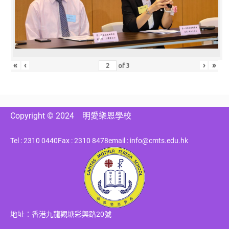
«
‹
›
»
of
3
Copyright © 2024
明愛樂恩學校
Tel : 2310 0440
Fax : 2310 8478
email : info@cmts.edu.hk
地址：香港九龍觀塘彩興路20號