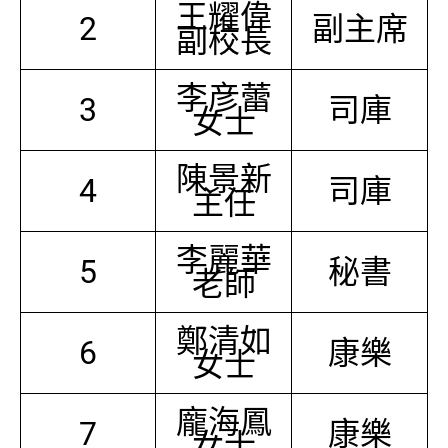
王耀偉
2
副主席
副校長
李彦蕾
3
司庫
女士
陳景新
4
司庫
主任
李麗華
5
秘書
老師
鄭清如
6
康樂
女士
龐海鳳
7
康樂
女士