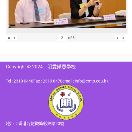
«
‹
›
»
of
3
Copyright © 2024
明愛樂恩學校
Tel : 2310 0440
Fax : 2310 8478
email : info@cmts.edu.hk
地址：香港九龍觀塘彩興路20號