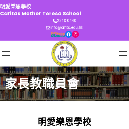
跳
明愛樂恩學校
至
Caritas Mother Teresa School
主
2310 0440
要
info@cmts.edu.hk
內
Facebook
Instagram
容
家長教職員會
明愛樂恩學校