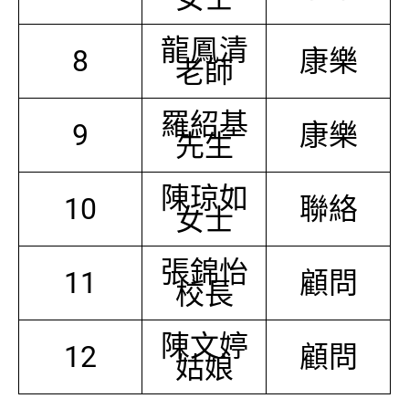
龍鳳清
8
康樂
老師
羅紹基
9
康樂
先生
陳琼如
10
聯絡
女士
張錦怡
11
顧問
校長
陳文婷
12
顧問
姑娘