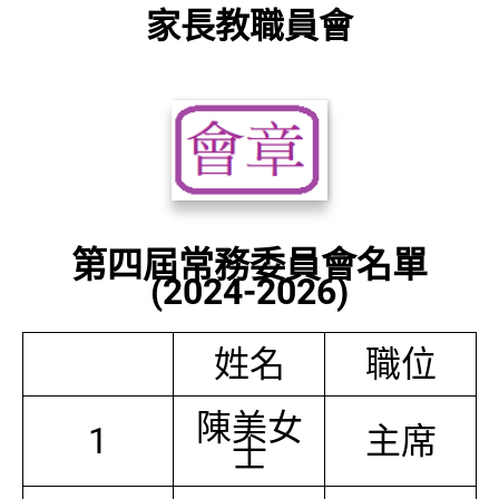
家長教職員會
第四屆常務委員會名單
(2024-2026)
姓名
職位
陳美女
1
主席
士