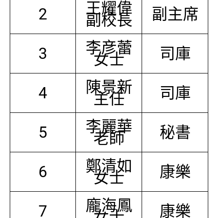
王耀偉
2
副主席
副校長
李彦蕾
3
司庫
女士
陳景新
4
司庫
主任
李麗華
5
秘書
老師
鄭清如
6
康樂
女士
龐海鳳
7
康樂
女士