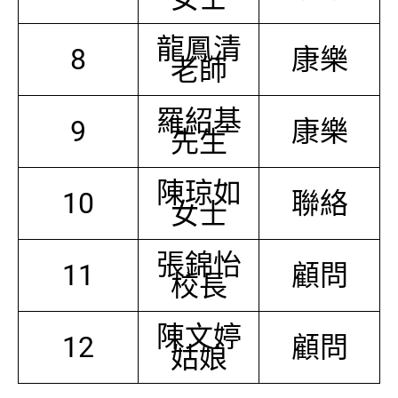
龍鳳清
8
康樂
老師
羅紹基
9
康樂
先生
陳琼如
10
聯絡
女士
張錦怡
11
顧問
校長
陳文婷
12
顧問
姑娘