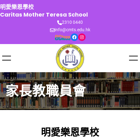
跳
明愛樂恩學校
至
Caritas Mother Teresa School
主
2310 0440
要
info@cmts.edu.hk
內
Facebook
Instagram
容
家長教職員會
明愛樂恩學校