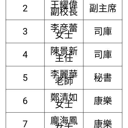
王耀偉
2
副主席
副校長
李彦蕾
3
司庫
女士
陳景新
4
司庫
主任
李麗華
5
秘書
老師
鄭清如
6
康樂
女士
龐海鳳
7
康樂
女士