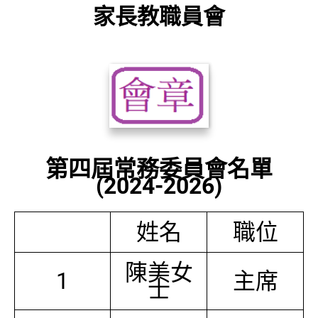
家長教職員會
第四屆常務委員會名單
(2024-2026)
姓名
職位
陳美女
1
主席
士