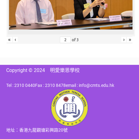
«
‹
›
»
of
3
Copyright © 2024
明愛樂恩學校
Tel : 2310 0440
Fax : 2310 8478
email : info@cmts.edu.hk
地址：香港九龍觀塘彩興路20號