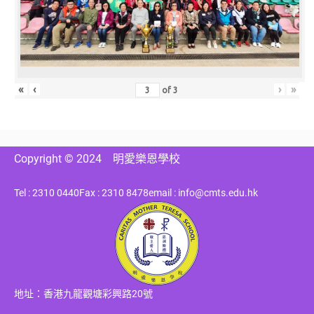
«
‹
›
»
of
3
Copyright © 2024
明愛樂恩學校
Tel : 2310 0440
Fax : 2310 8478
email : info@cmts.edu.hk
地址：香港九龍觀塘彩興路20號