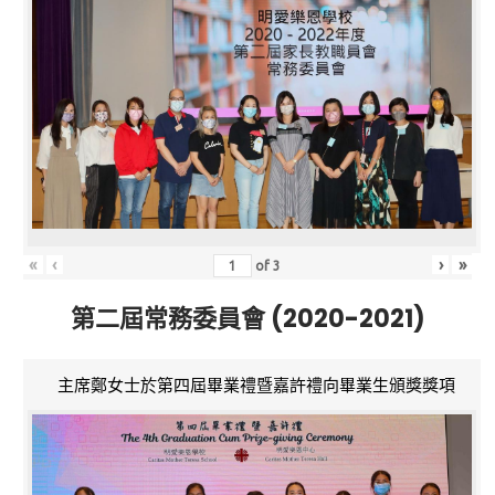
«
‹
›
»
of
3
第二屆常務委員會 (2020-2021)
主席鄭女士於第四屆畢業禮暨嘉許禮向畢業生頒獎獎項