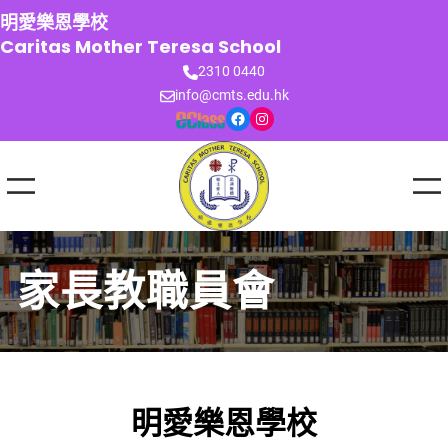
跳
明愛樂恩學校
至
Caritas Mother Teresa School
主
2310 0440
要
info@cmts.edu.hk
內
Facebook
Instagram
容
家長教職員會
明愛樂恩學校