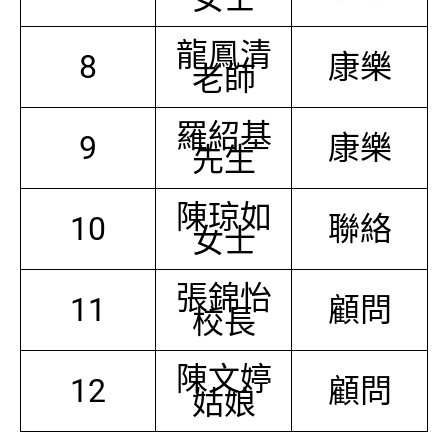
龍鳳清
8
康樂
老師
羅紹基
9
康樂
先生
陳琼如
10
聯絡
女士
張錦怡
11
顧問
校長
陳文婷
12
顧問
姑娘