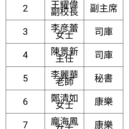
王耀偉
2
副主席
副校長
李彦蕾
3
司庫
女士
陳景新
4
司庫
主任
李麗華
5
秘書
老師
鄭清如
6
康樂
女士
龐海鳳
7
康樂
女士