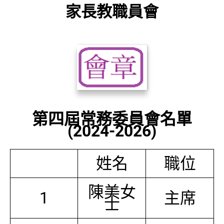
家長教職員會
第四屆常務委員會名單
(2024-2026)
姓名
職位
陳美女
1
主席
士