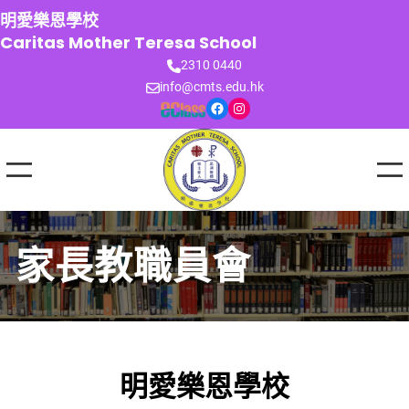
跳
明愛樂恩學校
至
Caritas Mother Teresa School
主
2310 0440
要
info@cmts.edu.hk
內
Facebook
Instagram
容
家長教職員會
明愛樂恩學校