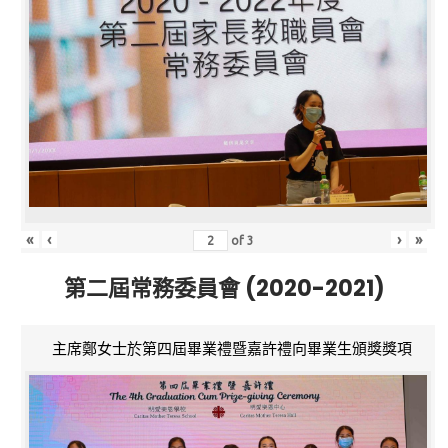
«
‹
›
»
of
3
第二屆常務委員會 (2020-2021)
主席鄭女士於第四屆畢業禮暨嘉許禮向畢業生頒獎獎項