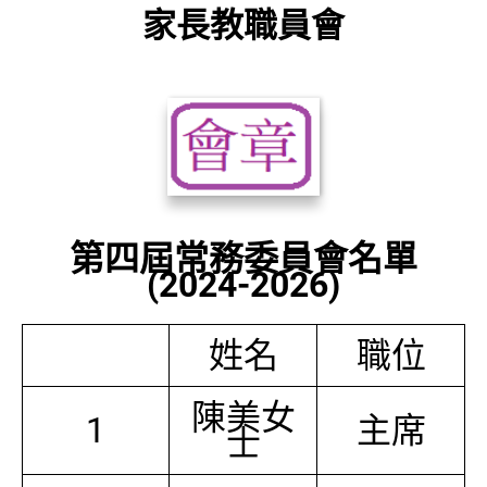
家長教職員會
第四屆常務委員會名單
(2024-2026)
姓名
職位
陳美女
1
主席
士