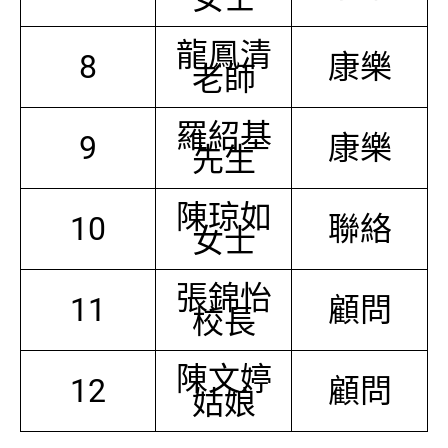
龍鳳清
8
康樂
老師
羅紹基
9
康樂
先生
陳琼如
10
聯絡
女士
張錦怡
11
顧問
校長
陳文婷
12
顧問
姑娘