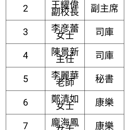
王耀偉
2
副主席
副校長
李彦蕾
3
司庫
女士
陳景新
4
司庫
主任
李麗華
5
秘書
老師
鄭清如
6
康樂
女士
龐海鳳
7
康樂
女士