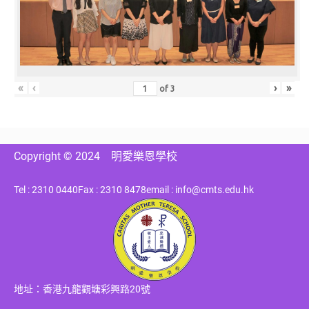
«
‹
›
»
of
3
Copyright © 2024
明愛樂恩學校
Tel : 2310 0440
Fax : 2310 8478
email : info@cmts.edu.hk
地址：香港九龍觀塘彩興路20號