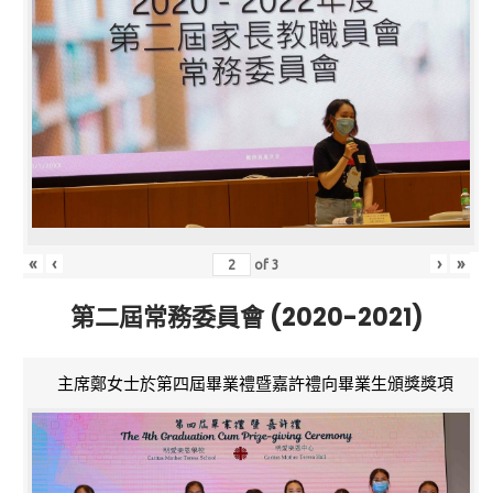
«
‹
›
»
of
3
第二屆常務委員會 (2020-2021)
主席鄭女士於第四屆畢業禮暨嘉許禮向畢業生頒獎獎項