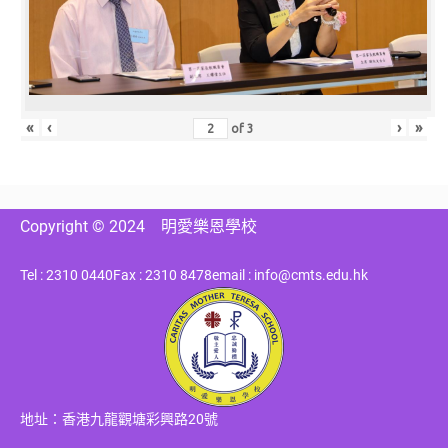
«
‹
›
»
of
3
Copyright © 2024
明愛樂恩學校
Tel : 2310 0440
Fax : 2310 8478
email : info@cmts.edu.hk
地址：香港九龍觀塘彩興路20號