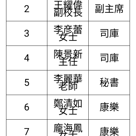
王耀偉
2
副主席
副校長
李彦蕾
3
司庫
女士
陳景新
4
司庫
主任
李麗華
5
秘書
老師
鄭清如
6
康樂
女士
龐海鳳
7
康樂
女士