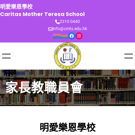
跳
明愛樂恩學校
至
Caritas Mother Teresa School
主
2310 0440
要
info@cmts.edu.hk
內
Facebook
Instagram
容
家長教職員會
明愛樂恩學校