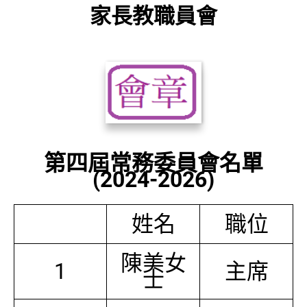
家長教職員會
第四屆常務委員會名單
(2024-2026)
姓名
職位
陳美女
1
主席
士