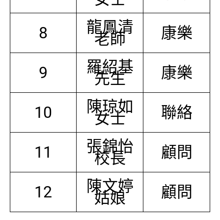
龍鳳清
8
康樂
老師
羅紹基
9
康樂
先生
陳琼如
10
聯絡
女士
張錦怡
11
顧問
校長
陳文婷
12
顧問
姑娘