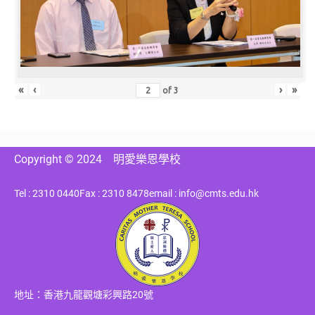
«
‹
›
»
of
3
Copyright © 2024
明愛樂恩學校
Tel : 2310 0440
Fax : 2310 8478
email : info@cmts.edu.hk
地址：香港九龍觀塘彩興路20號