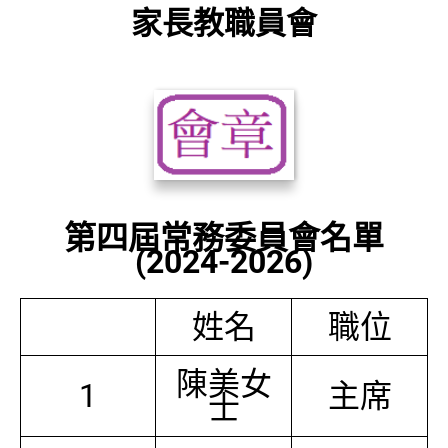
家長教職員會
第四屆常務委員會名單
(2024-2026)
姓名
職位
陳美女
1
主席
士