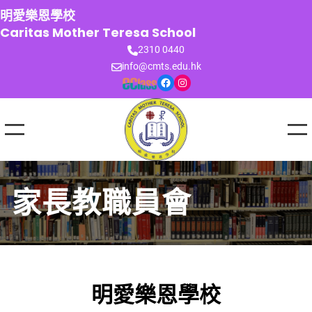
跳
明愛樂恩學校
至
Caritas Mother Teresa School
主
2310 0440
要
info@cmts.edu.hk
內
Facebook
Instagram
容
家長教職員會
明愛樂恩學校