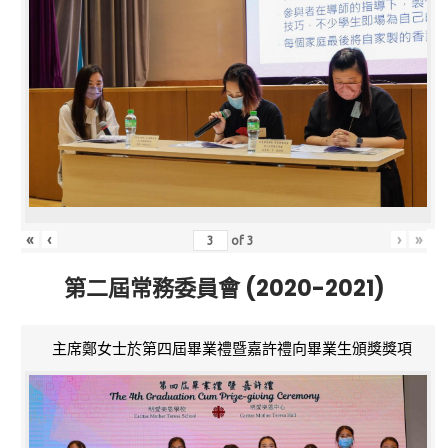
«
‹
›
»
of
3
第二屆常務委員會 (2020-2021)
主席鄭女士於第四屆畢業禮暨嘉許禮向畢業生頒獎獎項