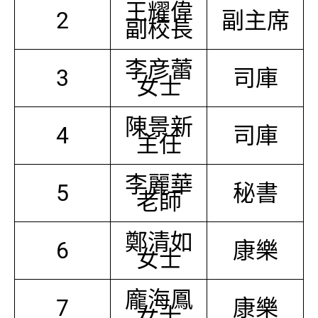
王耀偉
2
副主席
副校長
李彦蕾
3
司庫
女士
陳景新
4
司庫
主任
李麗華
5
秘書
老師
鄭清如
6
康樂
女士
龐海鳳
7
康樂
女士