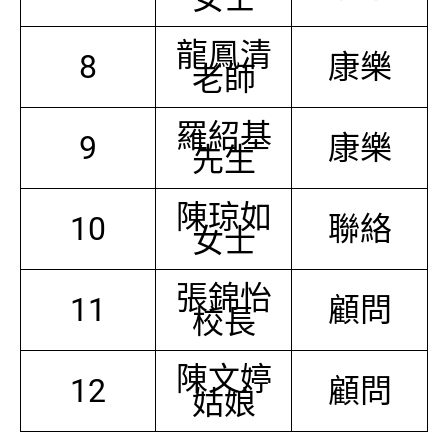
龍鳳清
8
康樂
老師
羅紹基
9
康樂
先生
陳琼如
10
聯絡
女士
張錦怡
11
顧問
校長
陳文婷
12
顧問
姑娘