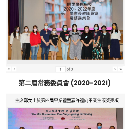
«
‹
›
»
of
3
第二屆常務委員會 (2020-2021)
主席鄭女士於第四屆畢業禮暨嘉許禮向畢業生頒獎獎項