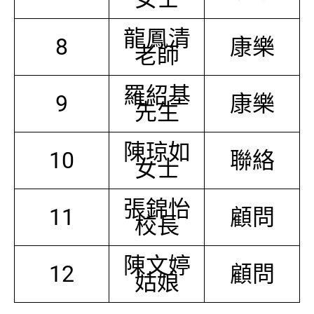
龍鳳清
8
康樂
老師
羅紹基
9
康樂
先生
陳琼如
10
聯絡
女士
張錦怡
11
顧問
校長
陳文婷
12
顧問
姑娘