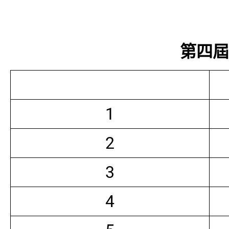
第四屆常
1
2
3
4