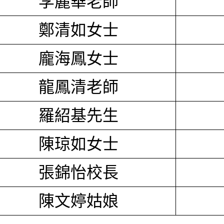
李麗華老師
鄭清如女士
龐海鳳女士
龍鳳清老師
羅紹基先生
陳琼如女士
張錦怡校長
陳文婷姑娘