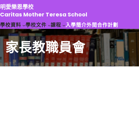
跳
明愛樂恩學校
至
Caritas Mother Teresa School
主
學校資料
學校文件
課程
入學簡介
外間合作計劃
要
內
容
家長教職員會