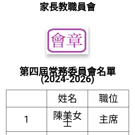
家長教職員會
第四屆常務委員會名單
(2024-2026)
姓名
職位
陳美女
1
主席
士