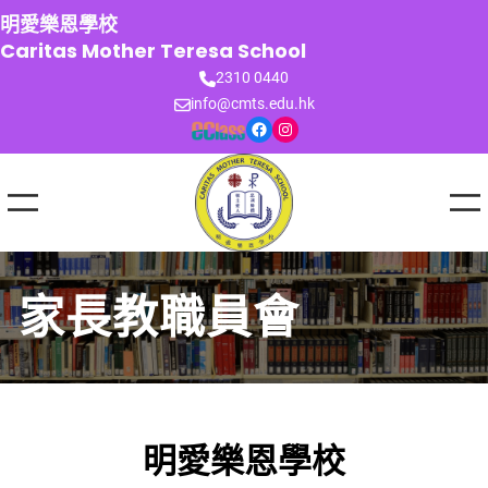
跳
明愛樂恩學校
至
Caritas Mother Teresa School
主
2310 0440
要
info@cmts.edu.hk
內
Facebook
Instagram
容
家長教職員會
明愛樂恩學校