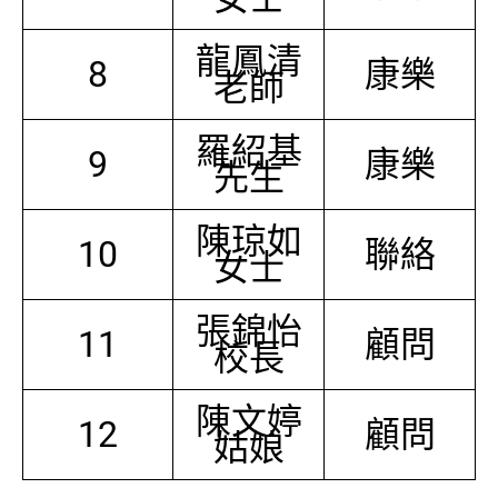
龍鳳清
8
康樂
老師
羅紹基
9
康樂
先生
陳琼如
10
聯絡
女士
張錦怡
11
顧問
校長
陳文婷
12
顧問
姑娘