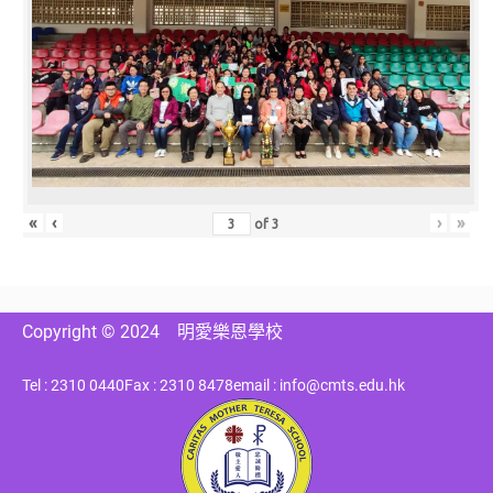
«
‹
›
»
of
3
Copyright © 2024
明愛樂恩學校
Tel : 2310 0440
Fax : 2310 8478
email : info@cmts.edu.hk