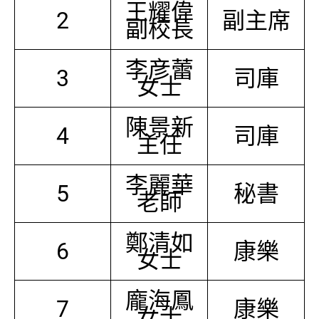
王耀偉
2
副主席
副校長
李彦蕾
3
司庫
女士
陳景新
4
司庫
主任
李麗華
5
秘書
老師
鄭清如
6
康樂
女士
龐海鳳
7
康樂
女士