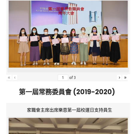
«
‹
›
»
of
3
第一屆常務委員會 (2019-2020)
家職會主席出席樂恩第一屆校運日支持員生