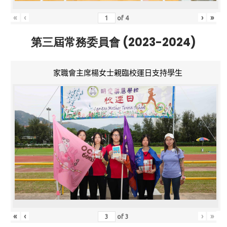
«
‹
›
»
of
4
第三屆常務委員會 (2023-2024)
家職會主席楊女士親臨校運日支持學生
«
‹
›
»
of
3