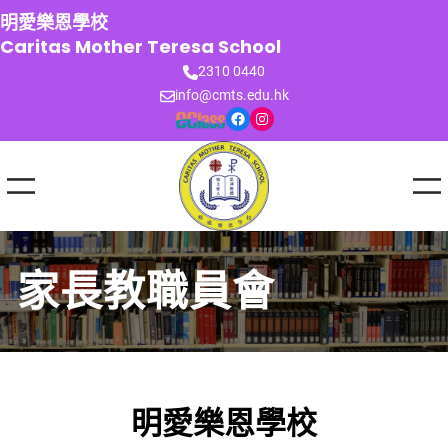
跳
明愛樂恩學校
至
Caritas Mother Teresa School
主
2310 0440
要
info@cmts.edu.hk
內
Facebook
Instagram
容
家長教職員會
明愛樂恩學校