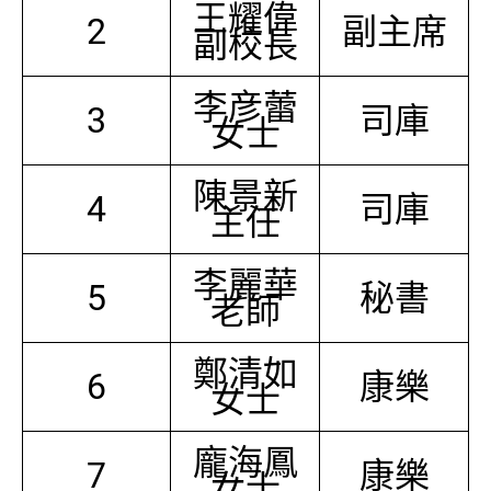
王耀偉
2
副主席
副校長
李彦蕾
3
司庫
女士
陳景新
4
司庫
主任
李麗華
5
秘書
老師
鄭清如
6
康樂
女士
龐海鳳
7
康樂
女士