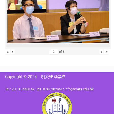
«
‹
›
»
of
3
Copyright © 2024
明愛樂恩學校
Tel : 2310 0440
Fax : 2310 8478
email : info@cmts.edu.hk