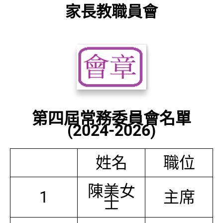
家長教職員會
第四屆常務委員會名單
(2024-2026)
姓名
職位
陳美女
1
主席
士