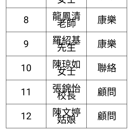
龍鳳清
8
康樂
老師
羅紹基
9
康樂
先生
陳琼如
10
聯絡
女士
張錦怡
11
顧問
校長
陳文婷
12
顧問
姑娘